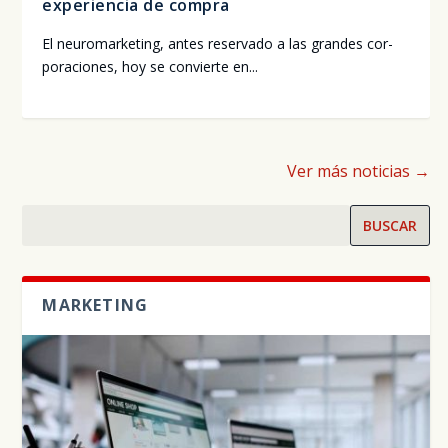
experiencia de compra
El neu­ro­mar­ke­ting, antes reser­va­do a las gran­des cor­
po­ra­cio­nes, hoy se con­vier­te en...
Ver más noticias →
BUSCAR
MARKETING