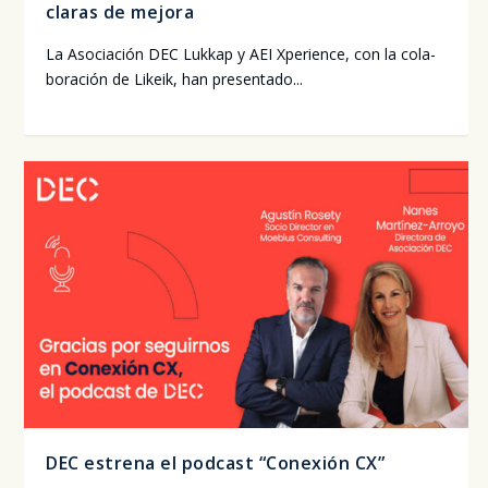
claras de mejora
La Aso­cia­ción DEC Luk­kap y AEI Xpe­rien­ce, con la cola­
bo­ra­ción de Likeik, han pre­sen­ta­do...
DEC estrena el podcast “Conexión CX”