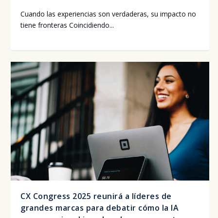
Cuan­do las expe­rien­cias son ver­da­de­ras, su impac­to no
tie­ne fron­te­ras Coin­ci­dien­do...
CX Congress 2025 reunirá a líderes de
grandes marcas para debatir cómo la IA