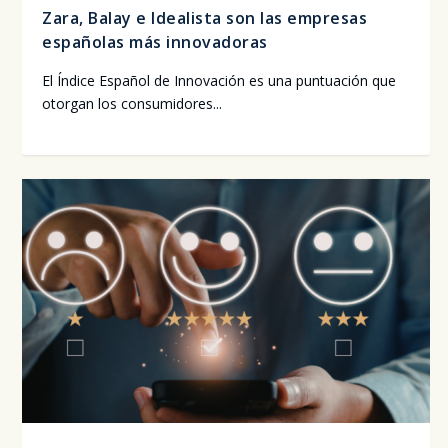
Zara, Balay e Idealista son las empresas
españolas más innovadoras
El Índi­ce Espa­ñol de Inno­va­ción es una pun­tua­ción que
otor­gan los con­su­mi­do­res...