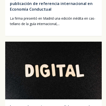
publicación de referencia internacional en
Economía Conductual
La fir­ma pre­sen­tó en Madrid una edi­ción iné­di­ta en cas­
te­llano de la guía inter­na­cio­nal,...