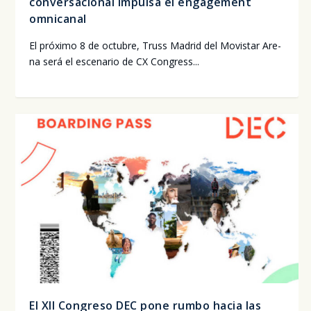
conversacional impulsa el engagement
omnicanal
El pró­xi­mo 8 de octu­bre, Truss Madrid del Movis­tar Are­
na será el esce­na­rio de CX Con­gress...
El XII Congreso DEC pone rumbo hacia las