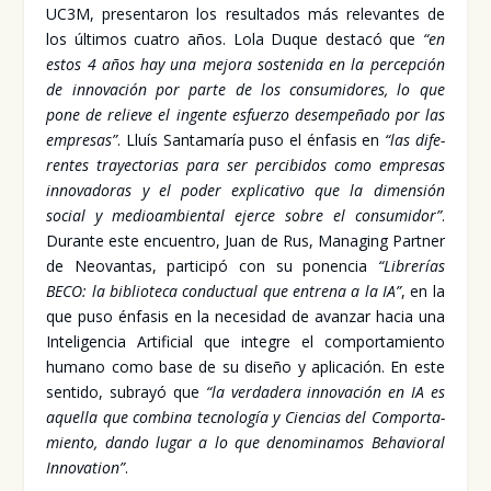
UC3M, pre­sen­ta­ron los resul­ta­dos más rele­van­tes de
los últi­mos cua­tro años. Lola Duque des­ta­có que
“en
estos 4 años hay una mejo­ra sos­te­ni­da en la per­cep­ción
de inno­va­ción por par­te de los con­su­mi­do­res, lo que
pone de relie­ve el ingen­te esfuer­zo desem­pe­ña­do por las
empre­sas”
. Lluís San­ta­ma­ría puso el énfa­sis en
“las dife­
ren­tes tra­yec­to­rias para ser per­ci­bi­dos como empre­sas
inno­va­do­ras y el poder expli­ca­ti­vo que la dimen­sión
social y medioam­bien­tal ejer­ce sobre el con­su­mi­dor”
.
Duran­te este encuen­tro, Juan de Rus, Mana­ging Part­ner
de Neo­van­tas, par­ti­ci­pó con su ponen­cia
“Libre­rías
BECO: la biblio­te­ca con­duc­tual que entre­na a la IA”
, en la
que puso énfa­sis en la nece­si­dad de avan­zar hacia una
Inte­li­gen­cia Arti­fi­cial que inte­gre el com­por­ta­mien­to
humano como base de su dise­ño y apli­ca­ción. En este
sen­ti­do, sub­ra­yó que
“la ver­da­de­ra inno­va­ción en IA es
aque­lla que com­bi­na tec­no­lo­gía y Cien­cias del Com­por­ta­
mien­to, dan­do lugar a lo que deno­mi­na­mos Beha­vio­ral
Inno­va­tion”
.