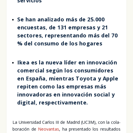
ser­vi­cios
Se han ana­li­za­do más de 25.000
encues­tas, de 131 empre­sas y 21
sec­to­res, repre­sen­tan­do más del 70
% del con­su­mo de los hoga­res
Ikea es la nue­va líder en inno­va­ción
comer­cial según los con­su­mi­do­res
en Espa­ña, mien­tras Toyo­ta y Apple
repi­ten como las empre­sas más
inno­va­do­ras en inno­va­ción social y
digi­tal, res­pec­ti­va­men­te.
La Uni­ver­si­dad Car­los III de Madrid (UC3M), con la cola­
bo­ra­ción de
Neo­van­tas
, ha pre­sen­ta­do los resul­ta­dos