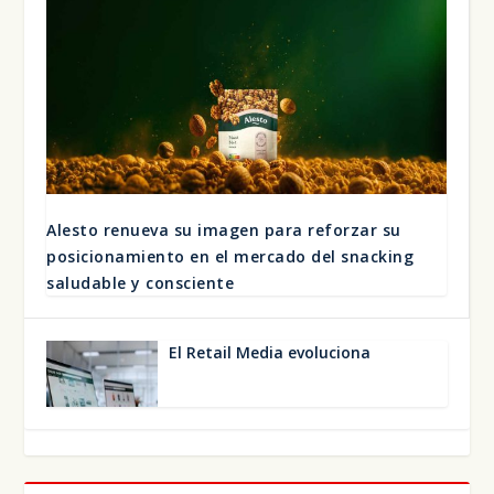
Ales­to renue­va su ima­gen para refor­zar su
posi­cio­na­mien­to en el mer­ca­do del snac­king
salu­da­ble y cons­cien­te
El Retail Media evo­lu­cio­na