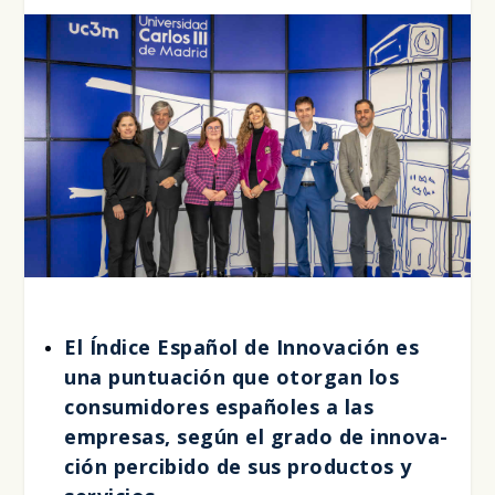
El Índi­ce Espa­ñol de Inno­va­ción es
una pun­tua­ción que otor­gan los
con­su­mi­do­res espa­ño­les a las
empre­sas, según el gra­do de inno­va­
ción per­ci­bi­do de sus pro­duc­tos y