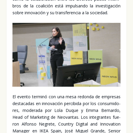
bros de la coa­li­ción está impul­san­do la inves­ti­ga­ción
sobre inno­va­ción y su trans­fe­ren­cia a la socie­dad.
El even­to ter­mi­nó con una mesa redon­da de empre­sas
des­ta­ca­das en inno­va­ción per­ci­bi­da por los con­su­mi­do­
res, mode­ra­da por Lola Duque y Emma Ber­nar­do,
Head of Mar­ke­ting de Neo­van­tas. Los inte­gran­tes fue­
ron Alfon­so Negre­te, Country Digi­tal and Inno­va­tion
Mana­ger en IKEA Spain, José Miguel Gran­de, Senior