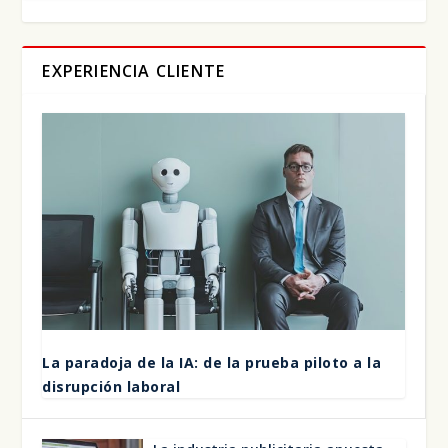
EXPERIENCIA CLIENTE
La para­do­ja de la IA: de la prue­ba pilo­to a la
dis­rup­ción labo­ral