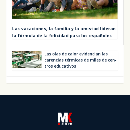
Las vaca­cio­nes, la fami­lia y la amis­tad lide­ran
la fór­mu­la de la feli­ci­dad para los espa­ño­les
Las olas de calor evi­den­cian las
caren­cias tér­mi­cas de miles de cen­
tros edu­ca­ti­vos