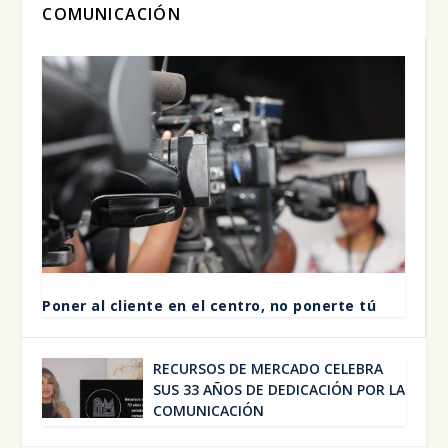
COMUNICACIÓN
Poner al clien­te en el cen­tro, no poner­te tú
RECUR­SOS DE MER­CA­DO CELE­BRA
SUS 33 AÑOS DE DEDI­CA­CIÓN POR LA
COMU­NI­CA­CIÓN