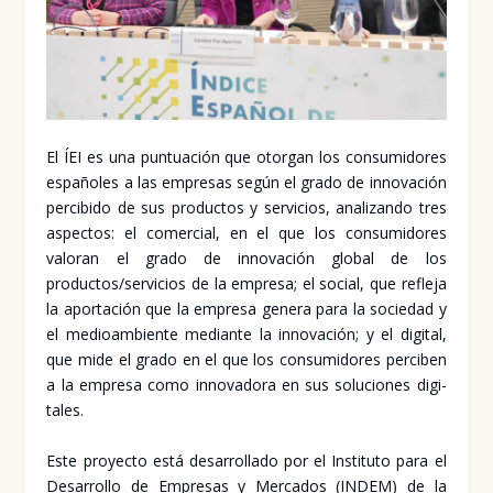
El ÍEI es una pun­tua­ción que otor­gan los con­su­mi­do­res
espa­ño­les a las empre­sas según el gra­do de inno­va­ción
per­ci­bi­do de sus pro­duc­tos y ser­vi­cios, ana­li­zan­do tres
aspec­tos: el comer­cial, en el que los con­su­mi­do­res
valo­ran el gra­do de inno­va­ción glo­bal de los
productos/servicios de la empre­sa; el social, que refle­ja
la apor­ta­ción que la empre­sa gene­ra para la socie­dad y
el medioam­bien­te median­te la inno­va­ción; y el digi­tal,
que mide el gra­do en el que los con­su­mi­do­res per­ci­ben
a la empre­sa como inno­va­do­ra en sus solu­cio­nes digi­
ta­les.
Este pro­yec­to está desa­rro­lla­do por el Ins­ti­tu­to para el
Desa­rro­llo de Empre­sas y Mer­ca­dos (INDEM) de la