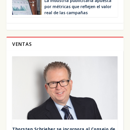
La indus­tria publi­ci­ta­ria apues­ta
por métri­cas que refle­jen el valor
real de las cam­pa­ñas
VENTAS
Thors­ten Schrie­ber se incor­po­ra al Con­se­jo de