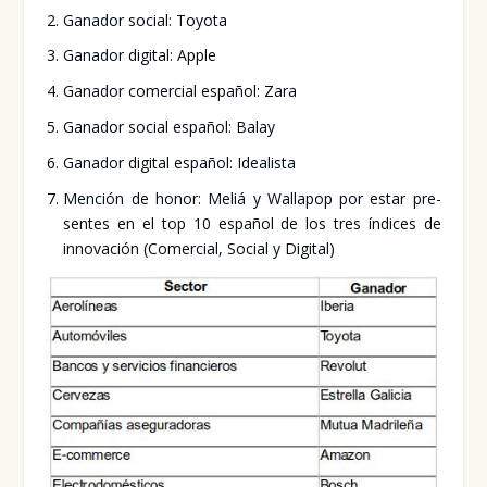
Gana­dor social: Toyo­ta
Gana­dor digi­tal: Apple
Gana­dor comer­cial espa­ñol: Zara
Gana­dor social espa­ñol: Balay
Gana­dor digi­tal espa­ñol: Idea­lis­ta
Men­ción de honor: Meliá y Walla­pop por estar pre­
sen­tes en el top 10 espa­ñol de los tres índi­ces de
inno­va­ción (Comer­cial, Social y Digi­tal)