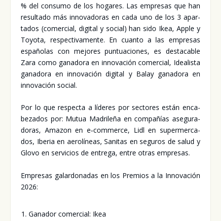
% del con­su­mo de los hoga­res. Las empre­sas que han
resul­ta­do más inno­va­do­ras en cada uno de los 3 apar­
ta­dos (comer­cial, digi­tal y social) han sido Ikea, Apple y
Toyo­ta, res­pec­ti­va­men­te. En cuan­to a las empre­sas
espa­ño­las con mejo­res pun­tua­cio­nes, es des­ta­ca­ble
Zara como gana­do­ra en inno­va­ción comer­cial, Idea­lis­ta
gana­do­ra en inno­va­ción digi­tal y Balay gana­do­ra en
inno­va­ción social.
Por lo que res­pec­ta a líde­res por sec­to­res están enca­
be­za­dos por: Mutua Madri­le­ña en com­pa­ñías ase­gu­ra­
do­ras, Ama­zon en e‑commerce, Lidl en super­mer­ca­
dos, Ibe­ria en aero­lí­neas, Sani­tas en segu­ros de salud y
Glo­vo en ser­vi­cios de entre­ga, entre otras empre­sas.
Empre­sas galar­do­na­das en los Pre­mios a la Inno­va­ción
2026:
Gana­dor comer­cial: Ikea