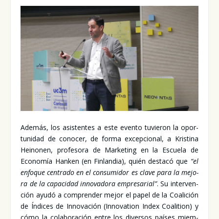
Ade­más, los asis­ten­tes a este even­to tuvie­ron la opor­
tu­ni­dad de cono­cer, de for­ma excep­cio­nal, a Kris­ti­na
Hei­no­nen, pro­fe­so­ra de Mar­ke­ting en la Escue­la de
Eco­no­mía Han­ken (en Fin­lan­dia), quién des­ta­có que
“el
enfo­que cen­tra­do en el con­su­mi­dor es cla­ve para la mejo­
ra de la capa­ci­dad inno­va­do­ra empre­sa­rial”
. Su inter­ven­
ción ayu­dó a com­pren­der mejor el papel de la Coa­li­ción
de Índi­ces de Inno­va­ción (Inno­va­tion Index Coali­tion) y
cómo la cola­bo­ra­ción entre los diver­sos paí­ses miem­