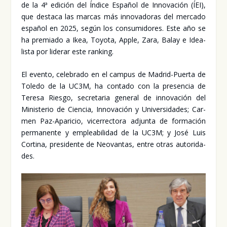
de la 4ª edi­ción del Índi­ce Espa­ñol de Inno­va­ción (ÍEI),
que des­ta­ca las mar­cas más inno­va­do­ras del mer­ca­do
espa­ñol en 2025, según los con­su­mi­do­res. Este año se
ha pre­mia­do a Ikea, Toyo­ta, Apple, Zara, Balay e Idea­
lis­ta por lide­rar este ran­king.
El even­to, cele­bra­do en el cam­pus de Madrid-Puer­ta de
Tole­do de la UC3M, ha con­ta­do con la pre­sen­cia de
Tere­sa Ries­go, secre­ta­ria gene­ral de inno­va­ción del
Minis­te­rio de Cien­cia, Inno­va­ción y Uni­ver­si­da­des; Car­
men Paz-Apa­ri­cio, vice­rrec­to­ra adjun­ta de for­ma­ción
per­ma­nen­te y emplea­bi­li­dad de la UC3M; y José Luis
Cor­ti­na, pre­si­den­te de Neo­van­tas, entre otras auto­ri­da­
des.