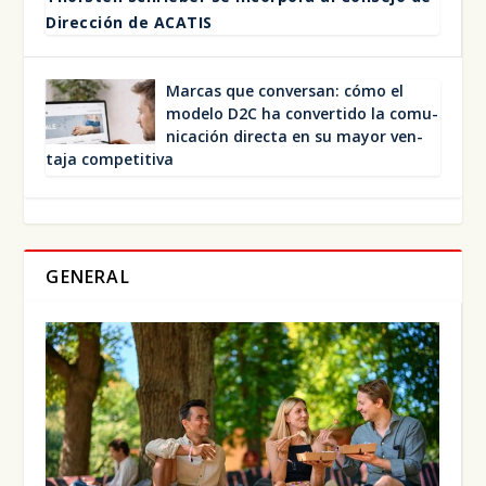
Direc­ción de ACA­TIS
Mar­cas que con­ver­san: cómo el
mode­lo D2C ha con­ver­ti­do la comu­
ni­ca­ción direc­ta en su mayor ven­
ta­ja com­pe­ti­ti­va
GENERAL