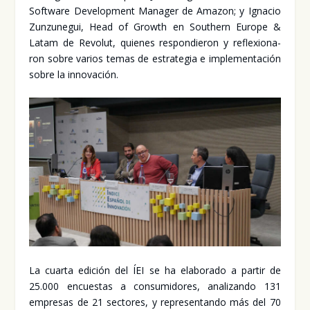
Soft­wa­re Deve­lop­ment Mana­ger de Ama­zon; y Igna­cio
Zun­zu­ne­gui, Head of Growth en Southern Euro­pe &
Latam de Revo­lut, quie­nes res­pon­die­ron y refle­xio­na­
ron sobre varios temas de estra­te­gia e imple­men­ta­ción
sobre la inno­va­ción.
La cuar­ta edi­ción del ÍEI se ha ela­bo­ra­do a par­tir de
25.000 encues­tas a con­su­mi­do­res, ana­li­zan­do 131
empre­sas de 21 sec­to­res, y repre­sen­tan­do más del 70