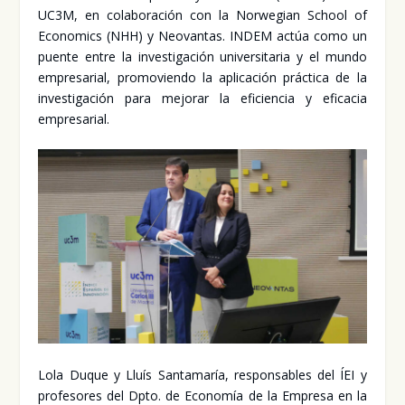
UC3M, en cola­bo­ra­ción con la Nor­we­gian School of
Eco­no­mics (NHH) y Neo­van­tas. INDEM actúa como un
puen­te entre la inves­ti­ga­ción uni­ver­si­ta­ria y el mun­do
empre­sa­rial, pro­mo­vien­do la apli­ca­ción prác­ti­ca de la
inves­ti­ga­ción para mejo­rar la efi­cien­cia y efi­ca­cia
empre­sa­rial.
Lola Duque y Lluís San­ta­ma­ría, res­pon­sa­bles del ÍEI y
pro­fe­so­res del Dpto. de Eco­no­mía de la Empre­sa en la