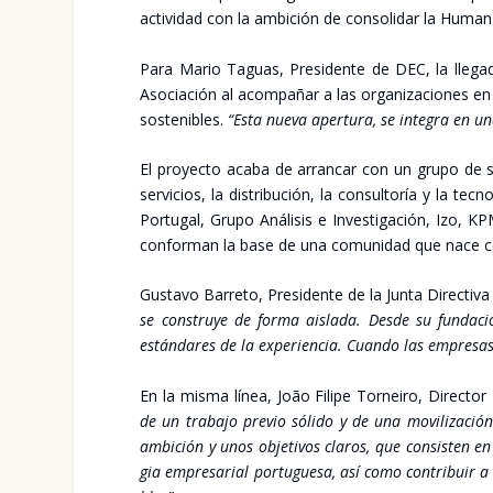
acti­vi­dad con la ambi­ción de con­so­li­dar la Human E
Para Mario Taguas, Pre­si­den­te de DEC, la lle­ga­da
Aso­cia­ción al acom­pa­ñar a las orga­ni­za­cio­nes 
sos­te­ni­bles.
“Esta nue­va aper­tu­ra, se inte­gra en u
El pro­yec­to aca­ba de arran­car con un gru­po de s
ser­vi­cios, la dis­tri­bu­ción, la con­sul­to­ría y la
Por­tu­gal, Gru­po Aná­li­sis e Inves­ti­ga­ción, Izo
con­for­man la base de una comu­ni­dad que nace con un
Gus­ta­vo Barre­to, Pre­si­den­te de la Jun­ta Direc­ti
se cons­tru­ye de for­ma ais­la­da. Des­de su fun­da
están­da­res de la expe­rien­cia. Cuan­do las empre­sas a
En la mis­ma línea, João Fili­pe Tor­nei­ro, Direc­tor 
de un tra­ba­jo pre­vio sóli­do y de una movi­li­za­
ambi­ción y unos obje­ti­vos cla­ros, que con­sis­ten en
gia empre­sa­rial por­tu­gue­sa, así como con­tri­buir a 