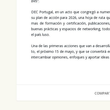
bles”
.
DEC Por­tu­gal, en un acto que con­gre­gó a nume­ro­so
su plan de acción para 2026, una hoja de ruta que co
mas de for­ma­ción y cer­ti­fi­ca­ción, publi­ca­cio­ne
bue­nas prác­ti­cas y espa­cios de net­wor­king, todo e
el país luso.
Una de las pri­me­ras accio­nes que van a desa­rro­l
to, el pró­xi­mo 15 de mayo, y que se con­ver­ti­rá 
inter­cam­biar opi­nio­nes, enfo­ques y apor­tar ideas p
COMPART