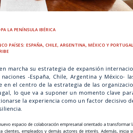
 LA PENÍN­SU­LA IBÉ­RI­CA
CO PAÍ­SES: ESPA­ÑA, CHI­LE, ARGEN­TI­NA, MÉXI­CO Y POR­TU­GAL
I­BE
n mar­cha su estra­te­gia de expan­sión inter­na­cio
acio­nes ‑Espa­ña, Chi­le, Argen­ti­na y Méxi­co- la
 en el cen­tro de la estra­te­gia de las orga­ni­za­cio
u­gal, lo que va a supo­ner un momen­to cla­ve par
io­nar­se la expe­rien­cia como un fac­tor deci­si­vo d
i­lien­cia.
e­vo espa­cio de cola­bo­ra­ción empre­sa­rial orien­ta­do a trans­for­mar 
ra clien­tes, emplea­dos y demás acto­res de inte­rés. Ade­más, ini­cia 