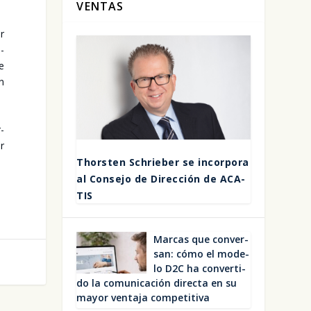
VENTAS
er
a­
de
en
r­
er
Thors­ten Schrie­ber se incor­po­ra
al Con­se­jo de Direc­ción de ACA­
TIS
Mar­cas que con­ver­
san: cómo el mode­
lo D2C ha con­ver­ti­
do la comu­ni­ca­ción direc­ta en su
mayor ven­ta­ja com­pe­ti­ti­va