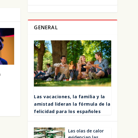
GENERAL
n
Las vaca­cio­nes, la fami­lia y la
amis­tad lide­ran la fór­mu­la de la
feli­ci­dad para los espa­ño­les
Las olas de calor
evi­den­cian las