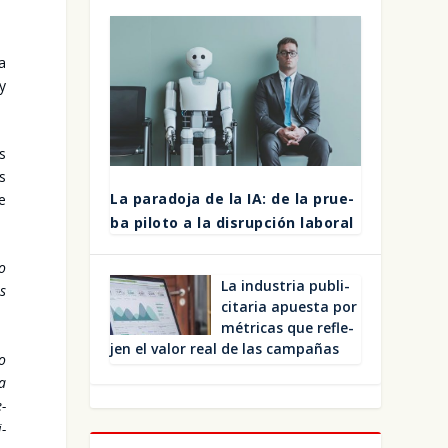
la
 y
os
as
La para­do­ja de la IA: de la prue­
re
ba pilo­to a la dis­rup­ción labo­ral
no
La indus­tria publi­
os
ci­ta­ria apues­ta por
métri­cas que refle­
jen el valor real de las cam­pa­ñas
do
na
e­
i­