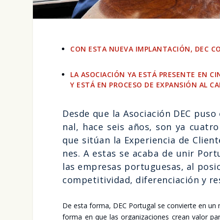
CON ESTA NUE­VA IMPLAN­TA­CIÓN, DEC COPA
LA ASO­CIA­CIÓN YA ESTÁ PRE­SEN­TE EN CIN­
Y ESTÁ EN PRO­CE­SO DE EXPAN­SIÓN AL CAR
Des­de que la Aso­cia­ción DEC puso e
nal, hace seis años, son ya cua­tro n
que sitúan la Expe­rien­cia de Clien­te
nes. A estas se aca­ba de unir Por­t
las empre­sas por­tu­gue­sas, al posi­c
com­pe­ti­ti­vi­dad, dife­ren­cia­ción y res
De esta for­ma, DEC Por­tu­gal se con­vier­te en un nu
for­ma en que las orga­ni­za­cio­nes crean valor pa