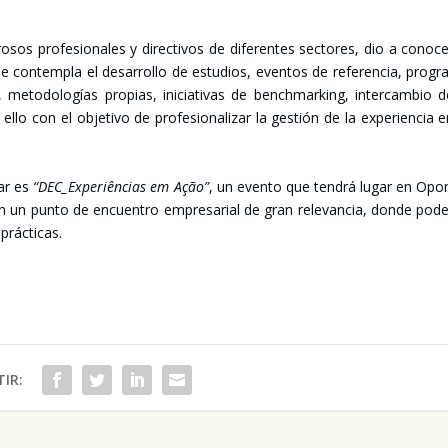
s pro­fe­sio­na­les y direc­ti­vos de dife­ren­tes sec­to­res, dio a cono­c
n­tem­pla el desa­rro­llo de estu­dios, even­tos de refe­ren­cia, pro­gr
s, meto­do­lo­gías pro­pias, ini­cia­ti­vas de bench­mar­king, inter­cam­bio 
llo con el obje­ti­vo de pro­fe­sio­na­li­zar la ges­tión de la expe­rien­cia 
lar es
“DEC_Experiências em Ação”
, un even­to que ten­drá lugar en Opo
en un pun­to de encuen­tro empre­sa­rial de gran rele­van­cia, don­de pod
rác­ti­cas.
IR: