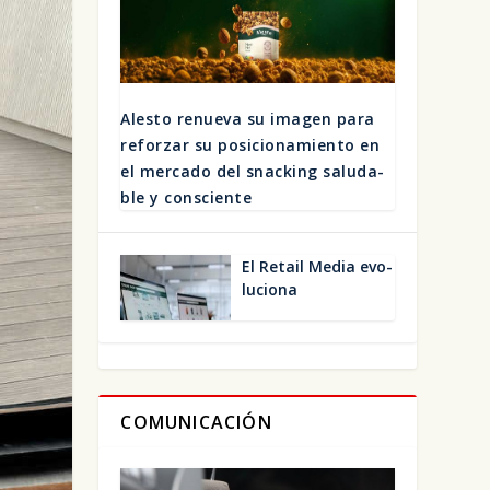
Ales­to renue­va su ima­gen para
refor­zar su posi­cio­na­mien­to en
el mer­ca­do del snac­king salu­da­
ble y cons­cien­te
El Retail Media evo­
lu­cio­na
COMUNICACIÓN