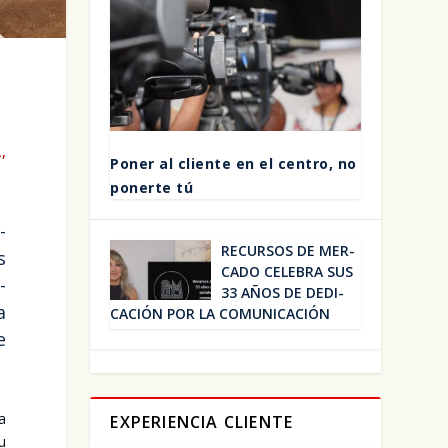
,
Poner al clien­te en el cen­tro, no
poner­te tú
­
RECUR­SOS DE MER­
s
CA­DO CELE­BRA SUS
­
33 AÑOS DE DEDI­
a
CA­CIÓN POR LA COMU­NI­CA­CIÓN
e
la
EXPERIENCIA CLIENTE
su