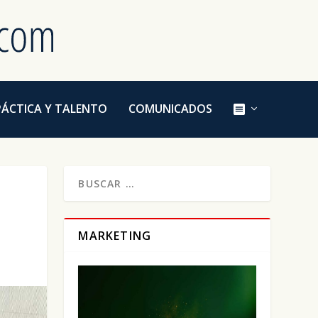
E
PÁCTICA Y TALENTO
COMUNICADOS
L
E
M
E
N
T
O
D
E
L
M
MARKETING
E
N
Ú