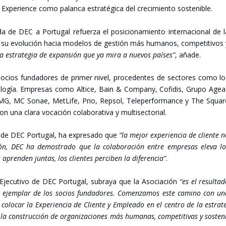
xpe­rien­ce como palan­ca estra­té­gi­ca del cre­ci­mien­to sos­te­ni­ble.
 de DEC a Por­tu­gal refuer­za el posi­cio­na­mien­to inter­na­cio­nal de 
en su evo­lu­ción hacia mode­los de ges­tión más huma­nos, com­pe­ti­ti­vos
na estra­te­gia de expan­sión que ya mira a nue­vos paí­ses”
, aña­de.
ocios fun­da­do­res de pri­mer nivel, pro­ce­den­tes de sec­to­res como l
 tec­no­lo­gía. Empre­sas como Alti­ce, Bain & Com­pany, Cofi­dis, Gru­po Age
, KPMG, MC Sonae, MetLi­fe, Prio, Rep­sol, Tele­per­for­man­ce y The Squa­
a cla­ra voca­ción cola­bo­ra­ti­va y mul­ti­sec­to­rial.
­va de DEC Por­tu­gal, ha expre­sa­do que
“la mejor expe­rien­cia de clien­te 
­ción, DEC ha demos­tra­do que la cola­bo­ra­ción entre empre­sas ele­va l
pren­den jun­tas, los clien­tes per­ci­ben la dife­ren­cia”
.
Eje­cu­ti­vo de DEC Por­tu­gal, sub­ra­ya que la Aso­cia­ción
“es el resul­ta­
ción ejem­plar de los socios fun­da­do­res. Comen­za­mos este camino con u
 colo­car la Expe­rien­cia de Clien­te y Emplea­do en el cen­tro de la estra­t
la cons­truc­ción de orga­ni­za­cio­nes más huma­nas, com­pe­ti­ti­vas y sos­te­n