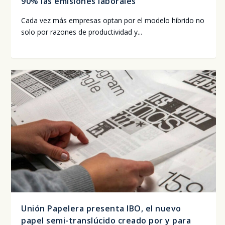
90% las emisiones laborales
Cada vez más empre­sas optan por el mode­lo híbri­do no
solo por razo­nes de pro­duc­ti­vi­dad y...
Unión Papelera presenta IBO, el nuevo
papel semi-translúcido creado por y para