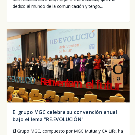
dedi­co al mun­do de la comu­ni­ca­ción y ten­go...
El grupo MGC celebra su convención anual
bajo el lema "RE.EVOLUCIÓN"
El Gru­po MGC, com­pues­to por MGC Mutua y CA Life, ha