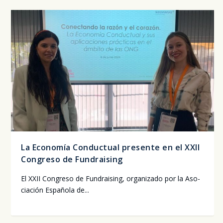
La Economía Conductual presente en el XXII
Congreso de Fundraising
El XXII Con­gre­so de Fun­drai­sing, orga­ni­za­do por la Aso­
cia­ción Espa­ño­la de...