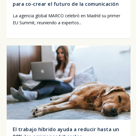
para co-crear el futuro de la comunicación
La agen­cia glo­bal MAR­CO cele­bró en Madrid su pri­mer
EU Sum­mit, reu­nien­do a exper­tos...
El trabajo híbrido ayuda a reducir hasta un