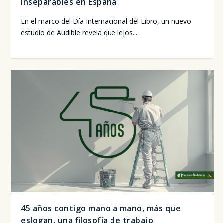
inseparables en España
En el mar­co del Día Inter­na­cio­nal del Libro, un nue­vo
estu­dio de Audi­ble reve­la que lejos...
45 años contigo mano a mano, más que
eslogan, una filosofía de trabajo