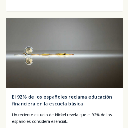
El 92% de los españoles reclama educación
financiera en la escuela básica
Un recien­te estu­dio de Nic­kel reve­la que el 92% de los
espa­ño­les con­si­de­ra esen­cial...