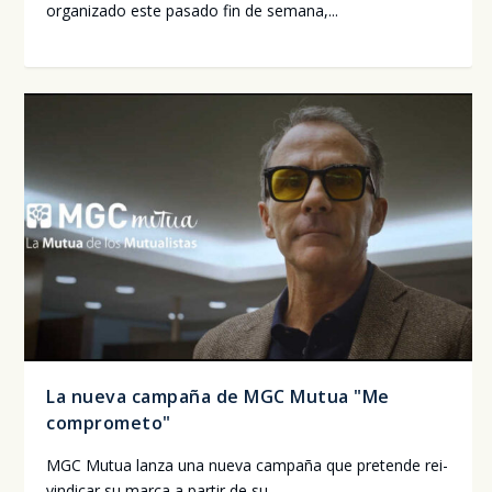
orga­ni­za­do este pasa­do fin de sema­na,...
La nueva campaña de MGC Mutua "Me
comprometo"
MGC Mutua lan­za una nue­va cam­pa­ña que pre­ten­de rei­
vin­di­car su mar­ca a par­tir de su...