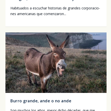
Habi­tua­dos a escu­char his­to­rias de gran­des cor­po­ra­cio­
nes ame­ri­ca­nas que comen­za­ron...
Burro grande, ande o no ande
Son muchos los años, mejor dicho déca­das, que me