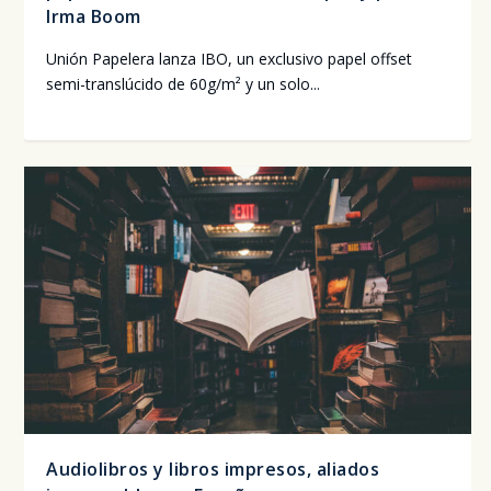
Irma Boom
Unión Pape­le­ra lan­za IBO, un exclu­si­vo papel off­set
semi-trans­lú­ci­do de 60g/m² y un solo...
Audiolibros y libros impresos, aliados