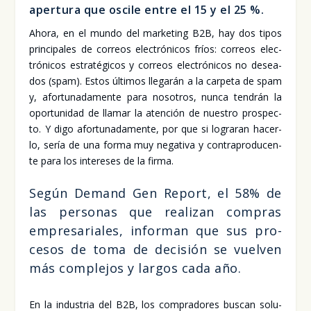
aper­tu­ra que osci­le entre el 15 y el 25 %.
Aho­ra, en el mun­do del mar­ke­ting B2B, hay dos tipos
prin­ci­pa­les de correos elec­tró­ni­cos fríos: correos elec­
tró­ni­cos estra­té­gi­cos y correos elec­tró­ni­cos no desea­
dos (spam). Estos últi­mos lle­ga­rán a la car­pe­ta de spam
y, afor­tu­na­da­men­te para noso­tros, nun­ca ten­drán la
opor­tu­ni­dad de lla­mar la aten­ción de nues­tro pros­pec­
to. Y digo afor­tu­na­da­men­te, por que si logra­ran hacer­
lo, sería de una for­ma muy nega­ti­va y con­tra­pro­du­cen­
te para los intere­ses de la fir­ma.
Según Demand Gen Report, el 58% de
las per­so­nas que rea­li­zan com­pras
empre­sa­ria­les, infor­man que sus pro­
ce­sos de toma de deci­sión se vuel­ven
más com­ple­jos y lar­gos cada año.
En la indus­tria del B2B, los com­pra­do­res bus­can solu­