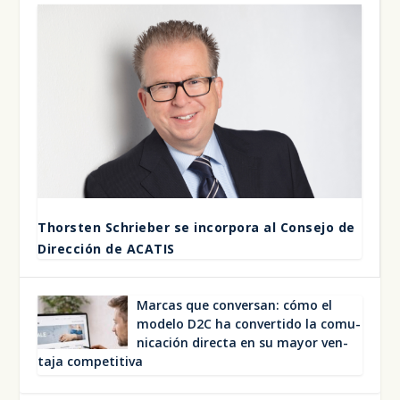
Thors­ten Schrie­ber se incor­po­ra al Con­se­jo de
Direc­ción de ACA­TIS
Mar­cas que con­ver­san: cómo el
mode­lo D2C ha con­ver­ti­do la comu­
ni­ca­ción direc­ta en su mayor ven­
ta­ja com­pe­ti­ti­va