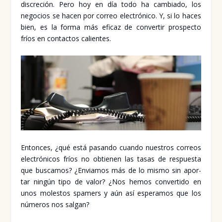
dis­cre­ción. Pero hoy en día todo ha cam­bia­do, los
nego­cios se hacen por correo elec­tró­ni­co. Y, si lo haces
bien, es la for­ma más efi­caz de con­ver­tir pros­pec­to
fríos en con­tac­tos calien­tes.
Enton­ces, ¿qué está pasan­do cuan­do nues­tros correos
elec­tró­ni­cos fríos no obtie­nen las tasas de res­pues­ta
que bus­ca­mos? ¿Envia­mos más de lo mis­mo sin apor­
tar nin­gún tipo de valor? ¿Nos hemos con­ver­ti­do en
unos moles­tos spa­mers y aún así espe­ra­mos que los
núme­ros nos sal­gan?