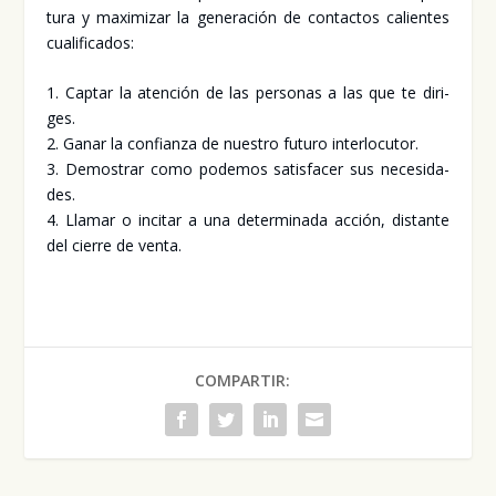
tu­ra y maxi­mi­zar la gene­ra­ción de con­tac­tos calien­tes
cua­li­fi­ca­dos:
1. Cap­tar la aten­ción de las per­so­nas a las que te diri­
ges.
2. Ganar la con­fian­za de nues­tro futu­ro inter­lo­cu­tor.
3. Demos­trar como pode­mos satis­fa­cer sus nece­si­da­
des.
4. Lla­mar o inci­tar a una deter­mi­na­da acción, dis­tan­te
del cie­rre de ven­ta.
COMPARTIR: