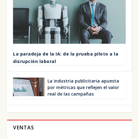
La para­do­ja de la IA: de la prue­ba pilo­to a la
dis­rup­ción labo­ral
La indus­tria publi­ci­ta­ria apues­ta
por métri­cas que refle­jen el valor
real de las cam­pa­ñas
VENTAS