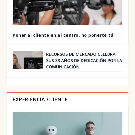
Poner al clien­te en el cen­tro, no poner­te tú
RECUR­SOS DE MER­CA­DO CELE­BRA
SUS 33 AÑOS DE DEDI­CA­CIÓN POR LA
COMU­NI­CA­CIÓN
EXPERIENCIA CLIENTE