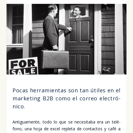
Pocas herra­mien­tas son tan úti­les en el
mar­ke­ting B2B como el correo elec­tró­
ni­co.
Anti­gua­men­te, todo lo que se nece­si­ta­ba era un telé­
fono, una hoja de excel reple­ta de con­tac­tos y café a