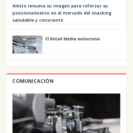
Ales­to renue­va su ima­gen para refor­zar su
posi­cio­na­mien­to en el mer­ca­do del snac­king
salu­da­ble y cons­cien­te
El Retail Media evo­lu­cio­na
COMUNICACIÓN