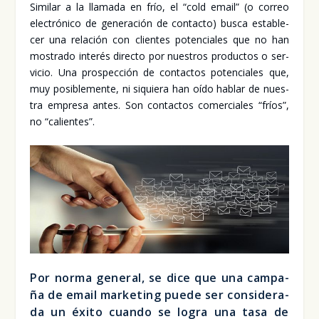
Simi­lar a la lla­ma­da en frío, el “cold email” (o correo
elec­tró­ni­co de gene­ra­ción de con­tac­to) bus­ca esta­ble­
cer una rela­ción con clien­tes poten­cia­les que no han
mos­tra­do inte­rés direc­to por nues­tros pro­duc­tos o ser­
vi­cio. Una pros­pec­ción de con­tac­tos poten­cia­les que,
muy posi­ble­men­te, ni siquie­ra han oído hablar de nues­
tra empre­sa antes. Son con­tac­tos comer­cia­les “fríos”,
no “calien­tes”.
Por nor­ma gene­ral, se dice que una cam­pa­
ña de email mar­ke­ting pue­de ser con­si­de­ra­
da un éxi­to cuan­do se logra una tasa de