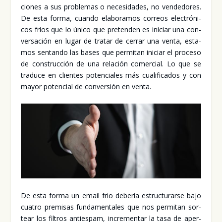
cio­nes a sus pro­ble­mas o nece­si­da­des, no ven­de­do­res.
De esta for­ma, cuan­do ela­bo­ra­mos correos elec­tró­ni­
cos fríos que lo úni­co que pre­ten­den es ini­ciar una con­
ver­sa­ción en lugar de tra­tar de cerrar una ven­ta, esta­
mos sen­tan­do las bases que per­mi­tan ini­ciar el pro­ce­so
de cons­truc­ción de una rela­ción comer­cial. Lo que se
tra­du­ce en clien­tes poten­cia­les más cua­li­fi­ca­dos y con
mayor poten­cial de con­ver­sión en ven­ta.
De esta for­ma un email frio debe­ría estruc­tu­rar­se bajo
cua­tro pre­mi­sas fun­da­men­ta­les que nos per­mi­tan sor­
tear los fil­tros anti­es­pam, incre­men­tar la tasa de aper­