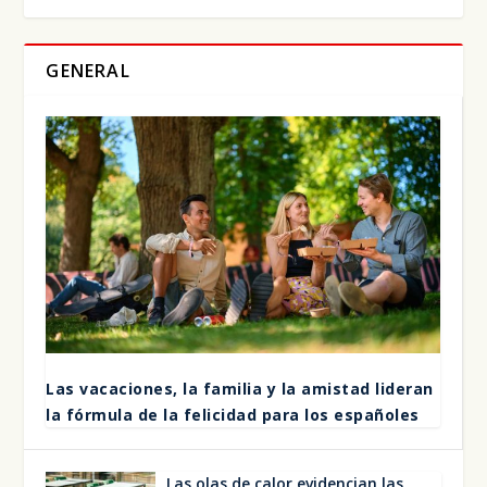
GENERAL
Las vaca­cio­nes, la fami­lia y la amis­tad lide­ran
la fór­mu­la de la feli­ci­dad para los espa­ño­les
Las olas de calor evi­den­cian las