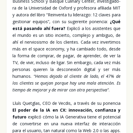
Busi­ness School y Bas­que Culi­nary Cen­ter, inves­ti­ga­do­
ra de la Uni­ver­si­dad de Oxford y pro­fe­so­ra afi­lia­da MIT
y auto­ra del libro “Rein­ven­ta tu lide­raz­go: 12 cla­ves para
ges­tio­nar equi­pos”, con su suge­ren­te ponen­cia:
¿Qué
está pasan­do ahí fue­ra?
Expli­có a los asis­ten­tes que
el mun­do es un sitio incier­to, com­ple­jo y ambi­guo, de
ahí el ner­vio­sis­mo de los clien­tes. Cada vez inver­ti­mos
más en el spa­ce eco­nomy, y ha cam­bia­do todo, des­de
la for­ma de com­prar, de pagar, de apren­der, de ver la
TV, de vivir, inclu­so de ligar. Sin embar­go, cada vez más
per­so­nas quie­ren la des­co­ne­xión digi­tal y ser más
huma­nos.
“Hemos deja­do al clien­te de lado, el 47% de
los clien­tes se que­jan por­que hay una mala aten­ción. Es
tiem­po de mejo­rar y de mirar con otra pers­pec­ti­va”
.
Lluís Quet­glas, CEO de Vec­dis, a tra­vés de su ponen­cia
El poder de la IA en CX: inno­va­ción, con­fian­za y
futu­ro
expli­có cómo la IA Gene­ra­ti­va tie­ne el poten­cial
de con­ver­tir­se en una nue­va inter­faz de inter­ac­ción
para el usua­rio, tan natu­ral como la Web 2.0 o las apps.