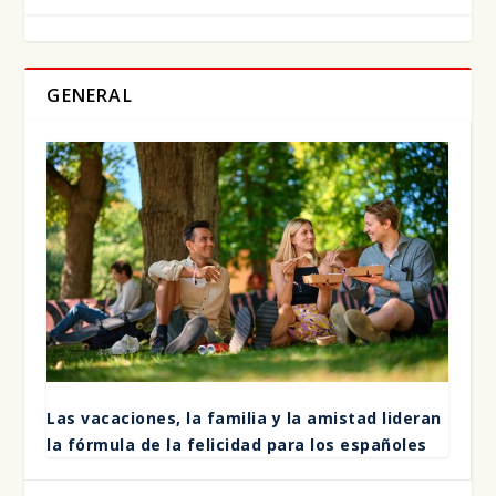
GENERAL
Las vaca­cio­nes, la fami­lia y la amis­tad lide­ran
la fór­mu­la de la feli­ci­dad para los espa­ño­les