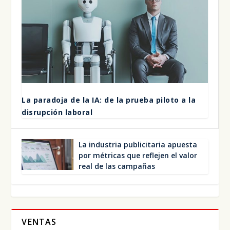
La para­do­ja de la IA: de la prue­ba pilo­to a la
dis­rup­ción labo­ral
La indus­tria publi­ci­ta­ria apues­ta
por métri­cas que refle­jen el valor
real de las cam­pa­ñas
VENTAS