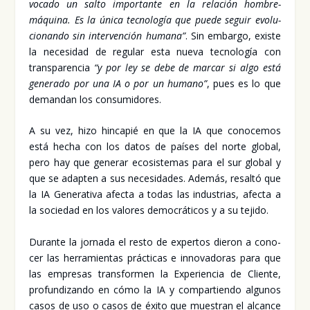
vo­ca­do un sal­to impor­tan­te en la rela­ción hom­bre-
máqui­na. Es la úni­ca tec­no­lo­gía que pue­de seguir evo­lu­
cio­nan­do sin inter­ven­ción huma­na”
. Sin embar­go, exis­te
la nece­si­dad de regu­lar esta nue­va tec­no­lo­gía con
trans­pa­ren­cia
“y por ley se debe de mar­car si algo está
gene­ra­do por una IA o por un humano”
, pues es lo que
deman­dan los con­su­mi­do­res.
A su vez, hizo hin­ca­pié en que la IA que cono­ce­mos
está hecha con los datos de paí­ses del nor­te glo­bal,
pero hay que gene­rar eco­sis­te­mas para el sur glo­bal y
que se adap­ten a sus nece­si­da­des. Ade­más, resal­tó que
la IA Gene­ra­ti­va afec­ta a todas las indus­trias, afec­ta a
la socie­dad en los valo­res demo­crá­ti­cos y a su teji­do.
Duran­te la jor­na­da el res­to de exper­tos die­ron a cono­
cer las herra­mien­tas prác­ti­cas e inno­va­do­ras para que
las empre­sas trans­for­men la Expe­rien­cia de Clien­te,
pro­fun­di­zan­do en cómo la IA y com­par­tien­do algu­nos
casos de uso o casos de éxi­to que mues­tran el alcan­ce