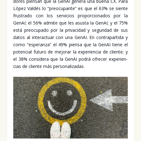
do­res pien­san que la GenAI gene­ra una bue­na CX. Para
López Val­dés lo “preo­cu­pan­te” es que el 63% se sien­te
frus­tra­do con los ser­vi­cios pro­por­cio­na­dos por la
GenAI; el 56% admi­te que les asus­ta la GenAI; y el 75%
está preo­cu­pa­do por la pri­va­ci­dad y segu­ri­dad de sus
datos al inter­ac­tuar con una GenAI. En con­tra­par­ti­da y
como “espe­ran­za” el 49% pien­sa que la GenAI tie­ne el
poten­cial futu­ro de mejo­rar la expe­rien­cia de clien­te; y
el 38% con­si­de­ra que la GenAI podrá ofre­cer expe­rien­
cias de clien­te más per­so­na­li­za­das.