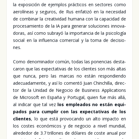
la expo­si­ción de ejem­plos prác­ti­cos en sec­to­res como
aero­lí­neas y segu­ros, de Rus enfa­ti­zó en la nece­si­dad
de com­bi­nar la crea­ti­vi­dad huma­na con la capa­ci­dad de
pro­ce­sa­mien­to de la IA para gene­rar solu­cio­nes inno­va­
do­ras, así como sub­ra­yó la impor­tan­cia de la psi­co­lo­gía
social en la influen­cia comer­cial y la toma de deci­sio­
nes.
Como deno­mi­na­dor común, todas las ponen­cias des­ta­
ca­ron que las expec­ta­ti­vas de los clien­tes son más altas
que nun­ca, pero las mar­cas no están res­pon­dien­do
ade­cua­da­men­te, y así lo comen­tó Juan Chin­chi­lla, direc­
tor de la Uni­dad de Nego­cio de Busi­ness Appli­ca­tions
de Micro­soft en Espa­ña y Por­tu­gal, quien fue más allá,
al indi­car que tal vez
los emplea­dos no están equi­
pa­dos para cum­plir con las expec­ta­ti­vas de los
clien­tes
, lo que está pro­vo­can­do un alto impac­to en
los cos­tes eco­nó­mi­cos y de nego­cio a nivel mun­dial,
alre­de­dor de 3.7 tri­llo­nes de dóla­res de cos­te anual por