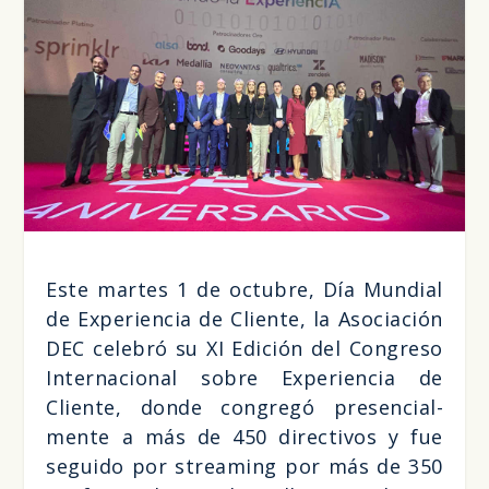
Este mar­tes 1 de octu­bre, Día Mun­dial
de Expe­rien­cia de Clien­te, la Aso­cia­ción
DEC cele­bró su XI Edi­ción del Con­gre­so
Inter­na­cio­nal sobre Expe­rien­cia de
Clien­te, don­de con­gre­gó pre­sen­cial­
men­te a más de 450 direc­ti­vos y fue
segui­do por strea­ming por más de 350