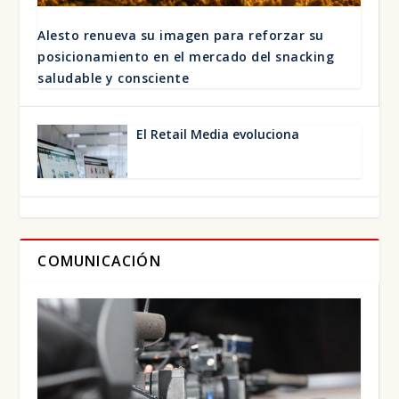
Ales­to renue­va su ima­gen para refor­zar su
posi­cio­na­mien­to en el mer­ca­do del snac­king
salu­da­ble y cons­cien­te
El Retail Media evo­lu­cio­na
COMUNICACIÓN