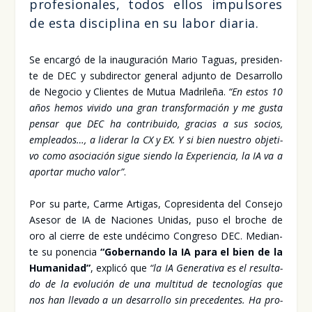
pro­fe­sio­na­les, todos ellos impul­so­res
de esta dis­ci­pli­na en su labor dia­ria.
Se encar­gó de la inau­gu­ra­ción Mario Taguas, pre­si­den­
te de DEC y sub­di­rec­tor gene­ral adjun­to de Desa­rro­llo
de Nego­cio y Clien­tes de Mutua Madri­le­ña.
“En estos 10
años hemos vivi­do una gran trans­for­ma­ción y me gus­ta
pen­sar que DEC ha con­tri­bui­do, gra­cias a sus socios,
emplea­dos…, a lide­rar la CX y EX. Y si bien nues­tro obje­ti­
vo como aso­cia­ción sigue sien­do la Expe­rien­cia, la IA va a
apor­tar mucho valor”
.
Por su par­te, Car­me Arti­gas, Copre­si­den­ta del Con­se­jo
Ase­sor de IA de Nacio­nes Uni­das, puso el bro­che de
oro al cie­rre de este undé­ci­mo Con­gre­so DEC. Median­
te su ponen­cia
“Gober­nan­do la IA para el bien de la
Huma­ni­dad”
, expli­có que
“la IA Gene­ra­ti­va es el resul­ta­
do de la evo­lu­ción de una mul­ti­tud de tec­no­lo­gías que
nos han lle­va­do a un desa­rro­llo sin pre­ce­den­tes. Ha pro­