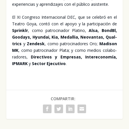
expe­rien­cias y apren­di­za­jes con el públi­co asis­ten­te.
El XI Con­gre­so Inter­na­cio­nal DEC, que se cele­bró en el
Tea­tro Goya, con­tó con el apo­yo y la par­ti­ci­pa­ción de
Sprinklr
, como patro­ci­na­dor Pla­tino,
Alsa, BondBl,
Goo­days, Hyun­dai, Kia, Meda­llia, Neo­van­tas, Qual­
trics
y
Zen­desk
, como patro­ci­na­do­res Oro;
Madi­son
MK
, como patro­ci­na­dor Pla­ta; y como medios cola­bo­
ra­do­res,
Direc­ti­vos y Empre­sas, Inter­eco­no­mía,
IPMARK
y
Sec­tor Eje­cu­ti­vo
.
COMPARTIR: