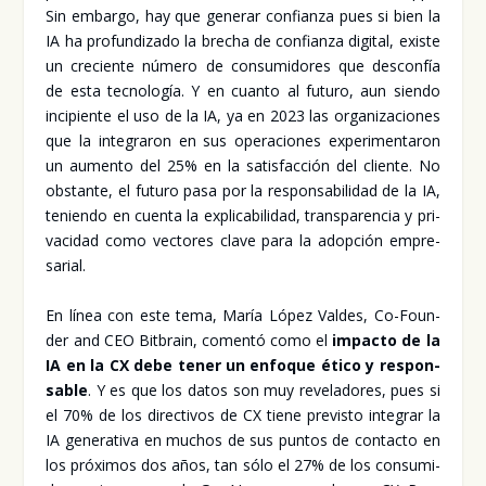
Sin embar­go, hay que gene­rar con­fian­za pues si bien la
IA ha pro­fun­di­za­do la bre­cha de con­fian­za digi­tal, exis­te
un cre­cien­te núme­ro de con­su­mi­do­res que des­con­fía
de esta tec­no­lo­gía. Y en cuan­to al futu­ro, aun sien­do
inci­pien­te el uso de la IA, ya en 2023 las orga­ni­za­cio­nes
que la inte­gra­ron en sus ope­ra­cio­nes expe­ri­men­ta­ron
un aumen­to del 25% en la satis­fac­ción del clien­te. No
obs­tan­te, el futu­ro pasa por la res­pon­sa­bi­li­dad de la IA,
tenien­do en cuen­ta la expli­ca­bi­li­dad, trans­pa­ren­cia y pri­
va­ci­dad como vec­to­res cla­ve para la adop­ción empre­
sa­rial.
En línea con este tema, María López Val­des, Co-Foun­
der and CEO Bit­brain, comen­tó como el
impac­to de la
IA en la CX debe tener un enfo­que éti­co y res­pon­
sa­ble
. Y es que los datos son muy reve­la­do­res, pues si
el 70% de los direc­ti­vos de CX tie­ne pre­vis­to inte­grar la
IA gene­ra­ti­va en muchos de sus pun­tos de con­tac­to en
los pró­xi­mos dos años, tan sólo el 27% de los con­su­mi­