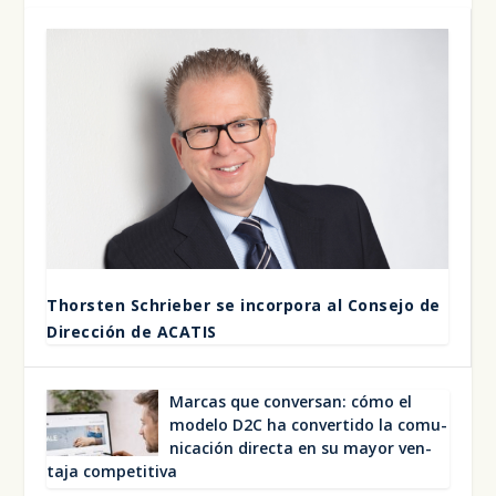
Thors­ten Schrie­ber se incor­po­ra al Con­se­jo de
Direc­ción de ACA­TIS
Mar­cas que con­ver­san: cómo el
mode­lo D2C ha con­ver­ti­do la comu­
ni­ca­ción direc­ta en su mayor ven­
ta­ja com­pe­ti­ti­va