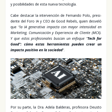
y posi­bi­li­da­des de esta nue­va tec­no­lo­gía.
Cabe des­ta­car la inter­ven­ción de Fer­nan­do Polo, pre­si­
den­te del Foro IA y CEO de Good Rebels, quien des­ve­ló
que
“la IA gene­ra­ti­va impac­ta con mayor inten­si­dad en
Mar­ke­ting, Comu­ni­ca­ción y Expe­rien­cia de Clien­te (MCX).
Y que estos pro­fe­sio­na­les bus­can un enfo­que “
Tech for
Good”: cómo estas herra­mien­tas pue­den crear un
impac­to posi­ti­vo en la socie­dad
”
.
Por su par­te, la Dra. Ade­la Bal­de­ras, pro­fe­so­ra Deus­to