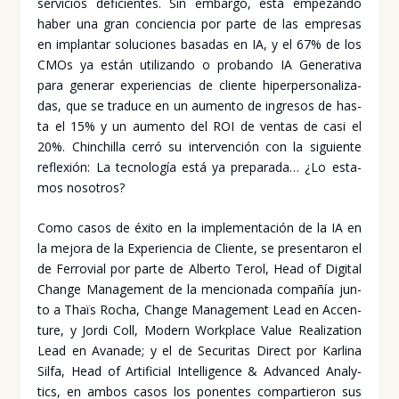
ser­vi­cios defi­cien­tes. Sin embar­go, está empe­zan­do
haber una gran con­cien­cia por par­te de las empre­sas
en implan­tar solu­cio­nes basa­das en IA, y el 67% de los
CMOs ya están uti­li­zan­do o pro­ban­do IA Gene­ra­ti­va
para gene­rar expe­rien­cias de clien­te hiper­per­so­na­li­za­
das, que se tra­du­ce en un aumen­to de ingre­sos de has­
ta el 15% y un aumen­to del ROI de ven­tas de casi el
20%. Chin­chi­lla cerró su inter­ven­ción con la siguien­te
refle­xión: La tec­no­lo­gía está ya pre­pa­ra­da… ¿Lo esta­
mos noso­tros?
Como casos de éxi­to en la imple­men­ta­ción de la IA en
la mejo­ra de la Expe­rien­cia de Clien­te, se pre­sen­ta­ron el
de Ferro­vial por par­te de Alber­to Terol, Head of Digi­tal
Chan­ge Mana­ge­ment de la men­cio­na­da com­pa­ñía jun­
to a Thaïs Rocha, Chan­ge Mana­ge­ment Lead en Accen­
tu­re, y Jor­di Coll, Modern Work­pla­ce Value Rea­li­za­tion
Lead en Ava­na­de; y el de Secu­ri­tas Direct por Kar­li­na
Sil­fa, Head of Arti­fi­cial Inte­lli­gen­ce & Advan­ced Analy­
tics, en ambos casos los ponen­tes com­par­tie­ron sus