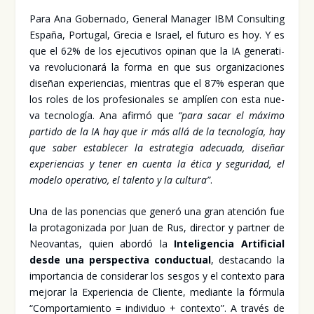
Para Ana Gober­na­do, Gene­ral Mana­ger IBM Con­sul­ting
Espa­ña, Por­tu­gal, Gre­cia e Israel, el futu­ro es hoy. Y es
que el 62% de los eje­cu­ti­vos opi­nan que la IA gene­ra­ti­
va revo­lu­cio­na­rá la for­ma en que sus orga­ni­za­cio­nes
dise­ñan expe­rien­cias, mien­tras que el 87% espe­ran que
los roles de los pro­fe­sio­na­les se amplíen con esta nue­
va tec­no­lo­gía. Ana afir­mó que
“para sacar el máxi­mo
par­ti­do de la IA hay que ir más allá de la tec­no­lo­gía, hay
que saber esta­ble­cer la estra­te­gia ade­cua­da, dise­ñar
expe­rien­cias y tener en cuen­ta la éti­ca y segu­ri­dad, el
mode­lo ope­ra­ti­vo, el talen­to y la cul­tu­ra”
.
Una de las ponen­cias que gene­ró una gran aten­ción fue
la pro­ta­go­ni­za­da por Juan de Rus, direc­tor y part­ner de
Neo­van­tas, quien abor­dó la
Inte­li­gen­cia Arti­fi­cial
des­de una pers­pec­ti­va con­duc­tual
, des­ta­can­do la
impor­tan­cia de con­si­de­rar los ses­gos y el con­tex­to para
mejo­rar la Expe­rien­cia de Clien­te, median­te la fór­mu­la
“Com­por­ta­mien­to = indi­vi­duo + con­tex­to”. A tra­vés de