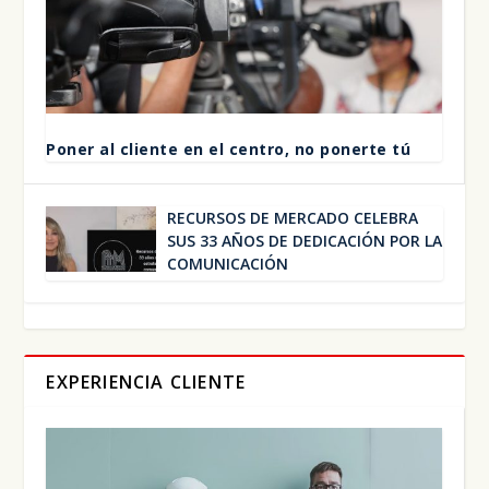
Poner al clien­te en el cen­tro, no poner­te tú
RECUR­SOS DE MER­CA­DO CELE­BRA
SUS 33 AÑOS DE DEDI­CA­CIÓN POR LA
COMU­NI­CA­CIÓN
EXPERIENCIA CLIENTE