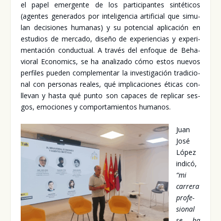
el papel emer­gen­te de los par­ti­ci­pan­tes sin­té­ti­cos
(agen­tes gene­ra­dos por inte­li­gen­cia arti­fi­cial que simu­
lan deci­sio­nes huma­nas) y su poten­cial apli­ca­ción en
estu­dios de mer­ca­do, dise­ño de expe­rien­cias y expe­ri­
men­ta­ción con­duc­tual. A tra­vés del enfo­que de Beha­
vio­ral Eco­no­mics, se ha ana­li­za­do cómo estos nue­vos
per­fi­les pue­den com­ple­men­tar la inves­ti­ga­ción tra­di­cio­
nal con per­so­nas reales, qué impli­ca­cio­nes éti­cas con­
lle­van y has­ta qué pun­to son capa­ces de repli­car ses­
gos, emo­cio­nes y com­por­ta­mien­tos huma­nos.
Juan
José
López
indi­có,
“mi
carre­ra
pro­fe­
sio­nal
se ha