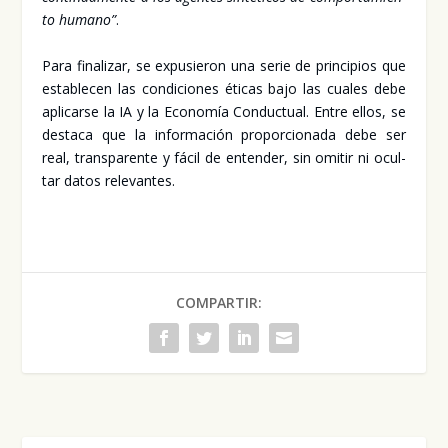
to humano”
.
Para fina­li­zar, se expu­sie­ron una serie de prin­ci­pios que
esta­ble­cen las con­di­cio­nes éti­cas bajo las cua­les debe
apli­car­se la IA y la Eco­no­mía Con­duc­tual. Entre ellos, se
des­ta­ca que la infor­ma­ción pro­por­cio­na­da debe ser
real, trans­pa­ren­te y fácil de enten­der, sin omi­tir ni ocul­
tar datos rele­van­tes.
COMPARTIR: