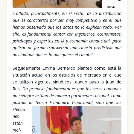
desa­
rro­lla­do, prin­ci­pal­men­te, en el sec­tor de la dis­tri­bu­ción
que se carac­te­ri­za por ser muy com­pe­ti­ti­vo y en el que
hemos obser­va­do que los datos no lo expli­can todo. Por
ello, es fun­da­men­tal con­tar con inge­nie­ros, eco­no­mis­tas,
psi­có­lo­gos y exper­tos en IA y eco­no­mía con­duc­tual, para
apli­car de for­ma trans­ver­sal una cien­cia pre­dic­ti­va que
nos indi­que que es lo que quie­re el clien­te”
.
Segui­da­men­te Emma Ber­nar­do plan­teó como está la
situa­ción actual en los estu­dios de mer­ca­do en el que
se uti­li­zan agen­tes sin­té­ti­cos, dan­do paso a Juan de
Rus,
“la pre­mi­sa fun­da­men­tal es que los seres huma­nos
no siem­pre actúan de mane­ra pura­men­te racio­nal, como
pos­tu­la la Teo­ría Eco­nó­mi­ca
Tra­di­cio­nal, sino que sus
elec­cio­
nes
están
mol­