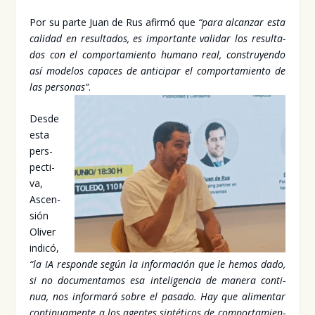
Por su par­te Juan de Rus afir­mó que
“para alcan­zar esta
cali­dad en resul­ta­dos, es impor­tan­te vali­dar los resul­ta­
dos con el com­por­ta­mien­to humano real, cons­tru­yen­do
así mode­los capa­ces de anti­ci­par el com­por­ta­mien­to de
las per­so­nas”
.
Des­de
esta
pers­
pec­ti­
va,
Ascen­
sión
Oli­ver
indi­có,
“la IA res­pon­de según la infor­ma­ción que le hemos dado,
si no docu­men­ta­mos esa inte­li­gen­cia de mane­ra con­ti­
nua, nos infor­ma­rá sobre el pasa­do. Hay que ali­men­tar
con­ti­nua­men­te a los agen­tes sin­té­ti­cos de com­por­ta­mien­