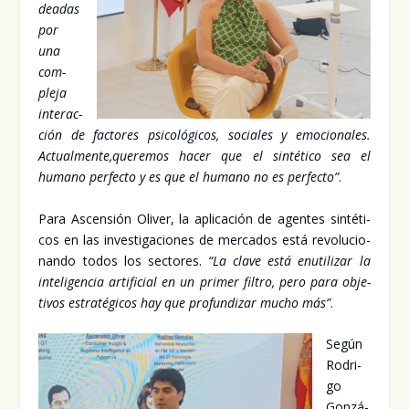
dea­das
por
una
com­
ple­ja
inter­ac­
ción de fac­to­res psi­co­ló­gi­cos, socia­les y emo­cio­na­les.
Actual­men­te,
que­re­mos hacer que el sin­té­ti­co sea el
humano per­fec­to y es que el humano no es per­fec­to”
.
Para Ascen­sión Oli­ver, la apli­ca­ción de agen­tes sin­té­ti­
cos en las inves­ti­ga­cio­nes de mer­ca­dos está revo­lu­cio­
nan­do todos los sec­to­res.
“La cla­ve está enuti­li­zar la
inte­li­gen­cia arti­fi­cial en un pri­mer fil­tro, pero para obje­
ti­vos estra­té­gi­cos hay que pro­fun­di­zar mucho más”
.
Según
Rodri­
go
Gon­zá­