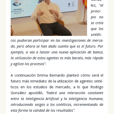
lez,
“al
prin­ci­
pio no
se creía
que los
sin­té­ti­
cos pudie­ran par­ti­ci­par en las inves­ti­ga­cio­nes de mer­ca­
do, pero aho­ra se han dado cuen­ta que es el futu­ro. Por
ejem­plo, si vas a lan­zar una nue­va apli­ca­ción de ban­ca,
la uti­li­za­ción de estos agen­tes es más bara­to, más rápi­do
y agi­li­za los pro­ce­sos”
.
A con­ti­nua­ción Emma Ber­nar­do plan­teó cómo será el
futu­ro más inme­dia­to de la uti­li­za­ción de agen­tes sin­té­
ti­cos en los estu­dios de mer­ca­do, a lo que Rodri­go
Gon­zá­lez apos­ti­lló,
“habrá una inter­ac­ción cons­tan­te
entre la Inte­li­gen­cia Arti­fi­cial y la Inte­li­gen­cia Huma­na,
intro­du­cien­do ses­gos a los sin­té­ti­cos, incre­men­tan­do de
esta for­ma la cali­dad de los resul­ta­dos”
.