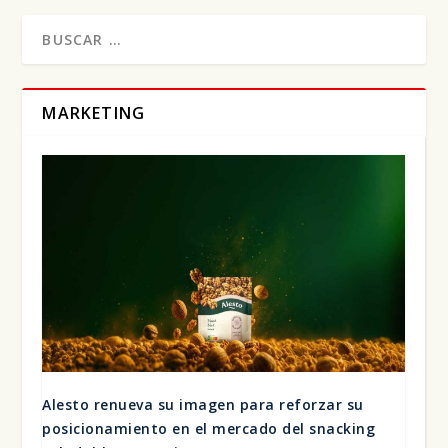
MARKETING
Ales­to renue­va su ima­gen para refor­zar su
posi­cio­na­mien­to en el mer­ca­do del snac­king