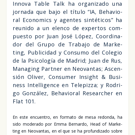
Inno­va Table Talk ha orga­ni­za­do una
jor­na­da que bajo el títu­lo “IA, Beha­vio­
ral Eco­no­mics y agen­tes sin­té­ti­cos” ha
reu­ni­do a un elen­co de exper­tos com­
pues­to por Juan José López, Coor­di­na­
dor del Gru­po de Tra­ba­jo de Mar­ke­
ting, Publi­ci­dad y Con­su­mo del Cole­gio
de la Psi­co­lo­gía de Madrid; Juan de Rus,
Mana­ging Part­ner en Neo­van­tas; Ascen­
sión Oli­ver, Con­su­mer Insight & Busi­
ness Inte­lli­gen­ce en Tele­piz­za; y Rodri­
go Gon­zá­lez, Beha­vio­ral Resear­cher en
Flat 101.
En este encuen­tro, en for­ma­to de mesa redon­da, ha
sido mode­ra­do por Emma Ber­nar­do, Head of Mar­ke­
ting en Neo­van­tas, en el que se ha pro­fun­di­za­do sobre