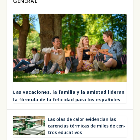
GENERAL
Las vaca­cio­nes, la fami­lia y la amis­tad lide­ran
la fór­mu­la de la feli­ci­dad para los espa­ño­les
Las olas de calor evi­den­cian las
caren­cias tér­mi­cas de miles de cen­
tros edu­ca­ti­vos