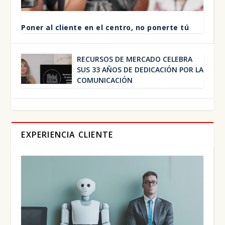
Poner al clien­te en el cen­tro, no poner­te tú
RECUR­SOS DE MER­CA­DO CELE­BRA
SUS 33 AÑOS DE DEDI­CA­CIÓN POR LA
COMU­NI­CA­CIÓN
EXPERIENCIA CLIENTE