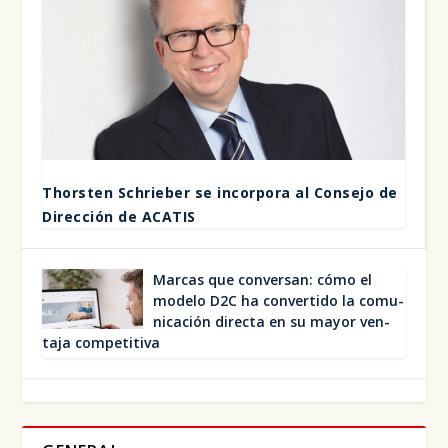
Thors­ten Schrie­ber se incor­po­ra al Con­se­jo de
Direc­ción de ACA­TIS
Mar­cas que con­ver­san: cómo el
mode­lo D2C ha con­ver­ti­do la comu­
ni­ca­ción direc­ta en su mayor ven­
ta­ja com­pe­ti­ti­va