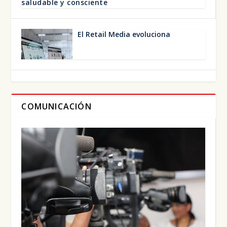
salu­da­ble y cons­cien­te
El Retail Media evo­lu­cio­na
COMUNICACIÓN