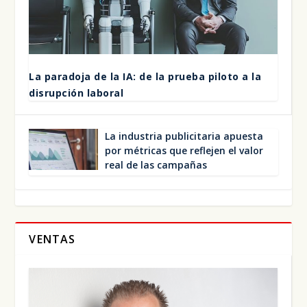
La para­do­ja de la IA: de la prue­ba pilo­to a la
dis­rup­ción labo­ral
La indus­tria publi­ci­ta­ria apues­ta
por métri­cas que refle­jen el valor
real de las cam­pa­ñas
VENTAS