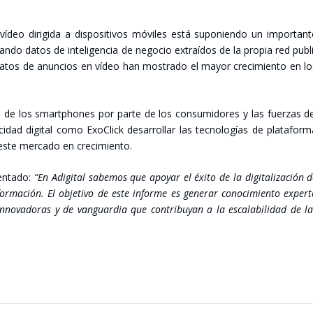
vídeo diri­gi­da a dis­po­si­ti­vos móvi­les está supo­nien­do un impor­tan­
n­do datos de inte­li­gen­cia de nego­cio extraí­dos de la pro­pia red publ
ma­tos de anun­cios en vídeo han mos­tra­do el mayor cre­ci­mien­to en l
n de los smartpho­nes por par­te de los con­su­mi­do­res y las fuer­zas d
­dad digi­tal como ExoClick desa­rro­llar las tec­no­lo­gías de pla­ta­for­
este mer­ca­do en cre­ci­mien­to.
en­ta­do:
“En Adi­gi­tal sabe­mos que apo­yar el éxi­to de la digi­ta­li­za­ción 
r­ma­ción. El obje­ti­vo de este infor­me es gene­rar cono­ci­mien­to exper­
no­va­do­ras y de van­guar­dia que con­tri­bu­yan a la esca­la­bi­li­dad de l