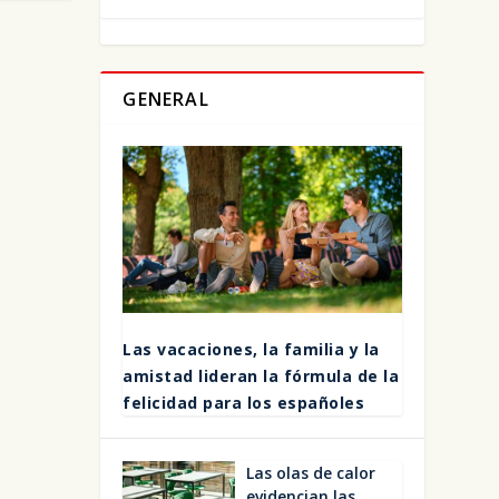
GENERAL
Las vaca­cio­nes, la fami­lia y la
amis­tad lide­ran la fór­mu­la de la
feli­ci­dad para los espa­ño­les
Las olas de calor
evi­den­cian las