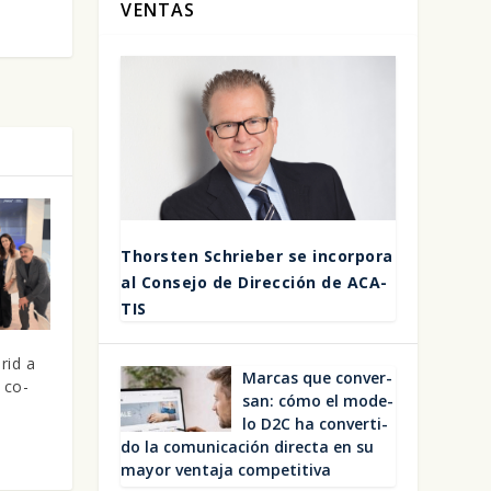
VENTAS
Thors­ten Schrie­ber se incor­po­ra
al Con­se­jo de Direc­ción de ACA­
TIS
rid a
Mar­cas que con­ver­
 co-
san: cómo el mode­
lo D2C ha con­ver­ti­
do la comu­ni­ca­ción direc­ta en su
mayor ven­ta­ja com­pe­ti­ti­va