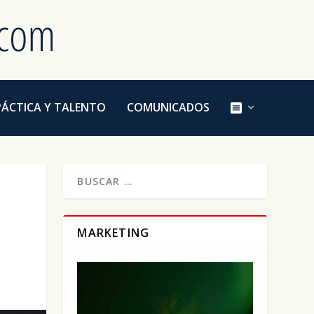
E
PÁCTICA Y TALENTO
COMUNICADOS
L
E
M
E
N
T
O
D
E
L
M
MARKETING
E
N
Ú