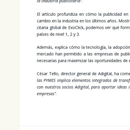
la indus­tria publi­ci­ta­ria”
.
El artícu­lo pro­fun­di­za en cómo la publi­ci­dad en 
cam­bio en la indus­tria en los últi­mos años. Mos­tra
ci­ta­ria glo­bal de ExoClick, pode­mos ver qué for­
paí­ses de nivel 1, 2 y 3.
Ade­más, expli­ca cómo la tec­no­lo­gía, la adop­ció
mer­ca­do han per­mi­ti­do a las empre­sas de publi­ci
nece­sa­rias para maxi­mi­zar las opor­tu­ni­da­des de 
César Tello, direc­tor gene­ral de Adi­gi­tal, ha com
las PYMES impli­ca ele­men­tos inte­gra­dos de trans­fo
con nues­tros socios Adi­gi­tal, para apor­tar ideas in
empre­sas”
.