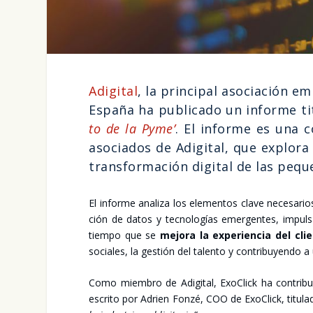
Adi­gi­tal
, la prin­ci­pal aso­cia­ción em
Espa­ña ha publi­ca­do un infor­me tit
to de la Pyme’
. El infor­me es una c
aso­cia­dos de Adi­gi­tal, que explo­r
trans­for­ma­ción digi­tal de las peq
El infor­me ana­li­za los ele­men­tos cla­ve nece­sa­rio
ción de datos y tec­no­lo­gías emer­gen­tes, impul­san
tiem­po que se
mejo­ra la expe­rien­cia del clie
socia­les, la ges­tión del talen­to y con­tri­bu­yen­do
Como miem­bro de Adi­gi­tal, ExoClick ha con­tri­bui
escri­to por Adrien Fon­zé, COO de ExoClick, titu­la