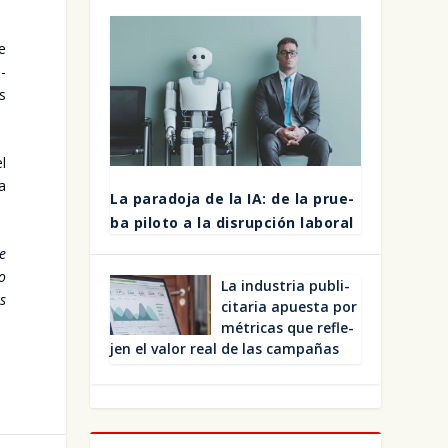
te
i­
os
el
ma
La para­do­ja de la IA: de la prue­
ba pilo­to a la dis­rup­ción labo­ral
de
to
La indus­tria publi­
as
ci­ta­ria apues­ta por
métri­cas que refle­
jen el valor real de las cam­pa­ñas