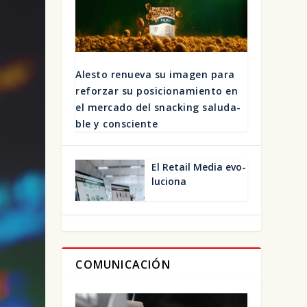
Ales­to renue­va su ima­gen para
refor­zar su posi­cio­na­mien­to en
el mer­ca­do del snac­king salu­da­
ble y cons­cien­te
El Retail Media evo­
lu­cio­na
COMUNICACIÓN