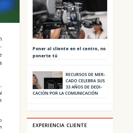
n
­
Poner al clien­te en el cen­tro, no
e
poner­te tú
a
RECUR­SOS DE MER­
CA­DO CELE­BRA SUS
p­
33 AÑOS DE DEDI­
CA­CIÓN POR LA COMU­NI­CA­CIÓN
al
es
lo
EXPERIENCIA CLIENTE
en