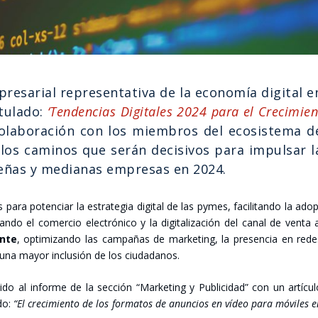
pre­sa­rial repre­sen­ta­ti­va de la eco­no­mía digi­tal e
u­la­do:
‘Ten­den­cias Digi­ta­les 2024 para el Cre­ci­mien
ola­bo­ra­ción con los miem­bros del eco­sis­te­ma d
a los cami­nos que serán deci­si­vos para impul­sar l
ue­ñas y media­nas empre­sas en 2024.
s para poten­ciar la estra­te­gia digi­tal de las pymes, faci­li­tan­do la ado
­do el comer­cio elec­tró­ni­co y la digi­ta­li­za­ción del canal de ven­ta 
n­te
, opti­mi­zan­do las cam­pa­ñas de mar­ke­ting, la pre­sen­cia en red
 a una mayor inclu­sión de los ciu­da­da­nos.
­do al infor­me de la sec­ción “Mar­ke­ting y Publi­ci­dad” con un artícu­
­do:
“El cre­ci­mien­to de los for­ma­tos de anun­cios en vídeo para móvi­les 