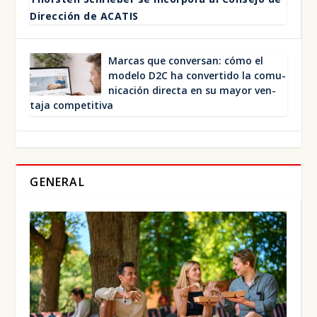
Direc­ción de ACA­TIS
Mar­cas que con­ver­san: cómo el
mode­lo D2C ha con­ver­ti­do la comu­
ni­ca­ción direc­ta en su mayor ven­
ta­ja com­pe­ti­ti­va
GENERAL