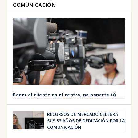
COMUNICACIÓN
Poner al clien­te en el cen­tro, no poner­te tú
RECUR­SOS DE MER­CA­DO CELE­BRA
SUS 33 AÑOS DE DEDI­CA­CIÓN POR LA
COMU­NI­CA­CIÓN