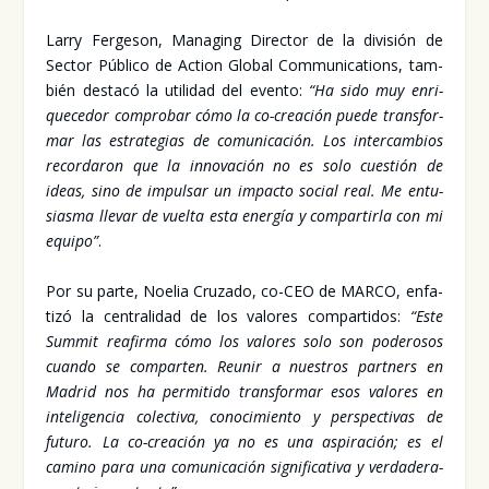
Larry Fer­ge­son, Mana­ging Direc­tor de la divi­sión de
Sec­tor Públi­co de Action Glo­bal Com­mu­ni­ca­tions, tam­
bién des­ta­có la uti­li­dad del even­to:
“Ha sido muy enri­
que­ce­dor com­pro­bar cómo la co-crea­ción pue­de trans­for­
mar las estra­te­gias de comu­ni­ca­ción. Los inter­cam­bios
recor­da­ron que la inno­va­ción no es solo cues­tión de
ideas, sino de impul­sar un impac­to social real. Me entu­
sias­ma lle­var de vuel­ta esta ener­gía y com­par­tir­la con mi
equi­po”
.
Por su par­te, Noe­lia Cru­za­do, co-CEO de MAR­CO, enfa­
ti­zó la cen­tra­li­dad de los valo­res com­par­ti­dos:
“Este
Sum­mit reafir­ma cómo los valo­res solo son pode­ro­sos
cuan­do se com­par­ten. Reu­nir a nues­tros part­ners en
Madrid nos ha per­mi­ti­do trans­for­mar esos valo­res en
inte­li­gen­cia colec­ti­va, cono­ci­mien­to y pers­pec­ti­vas de
futu­ro. La co-crea­ción ya no es una aspi­ra­ción; es el
camino para una comu­ni­ca­ción sig­ni­fi­ca­ti­va y ver­da­de­ra­