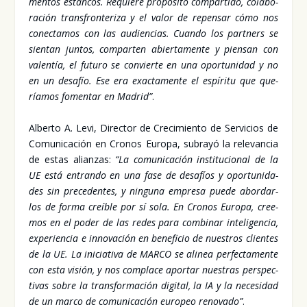
men­tos estan­cos. Requie­re pro­pó­si­to com­par­ti­do, cola­bo­
ra­ción trans­fron­te­ri­za y el valor de repen­sar cómo nos
conec­ta­mos con las audien­cias. Cuan­do los part­ners se
sien­tan jun­tos, com­par­ten abier­ta­men­te y pien­san con
valen­tía, el futu­ro se con­vier­te en una opor­tu­ni­dad y no
en un desa­fío. Ese era exac­ta­men­te el espí­ri­tu que que­
ría­mos fomen­tar en Madrid”
.
Alber­to A. Levi, Direc­tor de Cre­ci­mien­to de Ser­vi­cios de
Comu­ni­ca­ción en Cro­nos Euro­pa, sub­ra­yó la rele­van­cia
de estas alian­zas:
“La comu­ni­ca­ción ins­ti­tu­cio­nal de la
UE está entran­do en una fase de desa­fíos y opor­tu­ni­da­
des sin pre­ce­den­tes, y nin­gu­na empre­sa pue­de abor­dar­
los de for­ma creí­ble por sí sola. En Cro­nos Euro­pa, cree­
mos en el poder de las redes para com­bi­nar inte­li­gen­cia,
expe­rien­cia e inno­va­ción en bene­fi­cio de nues­tros clien­tes
de la UE. La ini­cia­ti­va de MAR­CO se ali­nea per­fec­ta­men­te
con esta visión, y nos com­pla­ce apor­tar nues­tras pers­pec­
ti­vas sobre la trans­for­ma­ción digi­tal, la IA y la nece­si­dad
de un mar­co de comu­ni­ca­ción euro­peo reno­va­do”
.