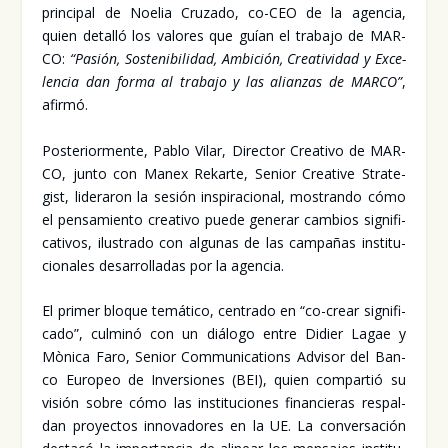
prin­ci­pal de Noe­lia Cru­za­do, co-CEO de la agen­cia,
quien deta­lló los valo­res que guían el tra­ba­jo de MAR­
CO:
“Pasión, Sos­te­ni­bi­li­dad, Ambi­ción, Crea­ti­vi­dad y Exce­
len­cia dan for­ma al tra­ba­jo y las alian­zas de MAR­CO”
,
afir­mó.
Pos­te­rior­men­te, Pablo Vilar, Direc­tor Crea­ti­vo de MAR­
CO, jun­to con Manex Rekar­te, Senior Crea­ti­ve Stra­te­
gist, lide­ra­ron la sesión ins­pi­ra­cio­nal, mos­tran­do cómo
el pen­sa­mien­to crea­ti­vo pue­de gene­rar cam­bios sig­ni­fi­
ca­ti­vos, ilus­tra­do con algu­nas de las cam­pa­ñas ins­ti­tu­
cio­na­les desa­rro­lla­das por la agen­cia.
El pri­mer blo­que temá­ti­co, cen­tra­do en “co-crear sig­ni­fi­
ca­do”, cul­mi­nó con un diá­lo­go entre Didier Lagae y
Mòni­ca Faro, Senior Com­mu­ni­ca­tions Advi­sor del Ban­
co Euro­peo de Inver­sio­nes (BEI), quien com­par­tió su
visión sobre cómo las ins­ti­tu­cio­nes finan­cie­ras res­pal­
dan pro­yec­tos inno­va­do­res en la UE. La con­ver­sa­ción