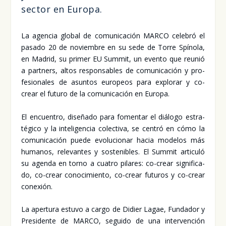
sec­tor en Euro­pa.
La agen­cia glo­bal de comu­ni­ca­ción MAR­CO cele­bró el
pasa­do 20 de noviem­bre en su sede de Torre Spí­no­la,
en Madrid, su pri­mer EU Sum­mit, un even­to que reu­nió
a part­ners, altos res­pon­sa­bles de comu­ni­ca­ción y pro­
fe­sio­na­les de asun­tos euro­peos para explo­rar y co-
crear el futu­ro de la comu­ni­ca­ción en Euro­pa.
El encuen­tro, dise­ña­do para fomen­tar el diá­lo­go estra­
té­gi­co y la inte­li­gen­cia colec­ti­va, se cen­tró en cómo la
comu­ni­ca­ción pue­de evo­lu­cio­nar hacia mode­los más
huma­nos, rele­van­tes y sos­te­ni­bles. El Sum­mit arti­cu­ló
su agen­da en torno a cua­tro pila­res: co-crear sig­ni­fi­ca­
do, co-crear cono­ci­mien­to, co-crear futu­ros y co-crear
cone­xión.
La aper­tu­ra estu­vo a car­go de Didier Lagae, Fun­da­dor y
Pre­si­den­te de MAR­CO, segui­do de una inter­ven­ción