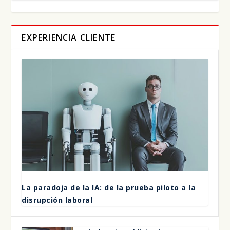
EXPERIENCIA CLIENTE
La para­do­ja de la IA: de la prue­ba pilo­to a la
dis­rup­ción labo­ral