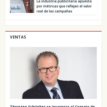
La indus­tria publi­ci­ta­ria apues­ta
por métri­cas que refle­jen el valor
real de las cam­pa­ñas
VENTAS
Thors­ten Schrie­ber se incor­po­ra al Con­se­jo de