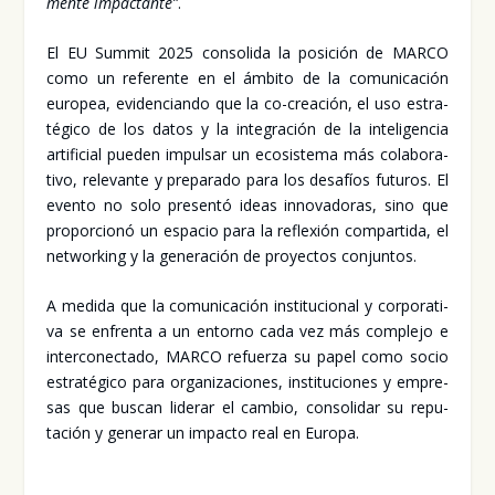
men­te impac­tan­te”
.
El EU Sum­mit 2025 con­so­li­da la posi­ción de MAR­CO
como un refe­ren­te en el ámbi­to de la comu­ni­ca­ción
euro­pea, evi­den­cian­do que la co-crea­ción, el uso estra­
té­gi­co de los datos y la inte­gra­ción de la inte­li­gen­cia
arti­fi­cial pue­den impul­sar un eco­sis­te­ma más cola­bo­ra­
ti­vo, rele­van­te y pre­pa­ra­do para los desa­fíos futu­ros. El
even­to no solo pre­sen­tó ideas inno­va­do­ras, sino que
pro­por­cio­nó un espa­cio para la refle­xión com­par­ti­da, el
net­wor­king y la gene­ra­ción de pro­yec­tos con­jun­tos.
A medi­da que la comu­ni­ca­ción ins­ti­tu­cio­nal y cor­po­ra­ti­
va se enfren­ta a un entorno cada vez más com­ple­jo e
inter­co­nec­ta­do, MAR­CO refuer­za su papel como socio
estra­té­gi­co para orga­ni­za­cio­nes, ins­ti­tu­cio­nes y empre­
sas que bus­can lide­rar el cam­bio, con­so­li­dar su repu­
tación y gene­rar un impac­to real en Euro­pa.