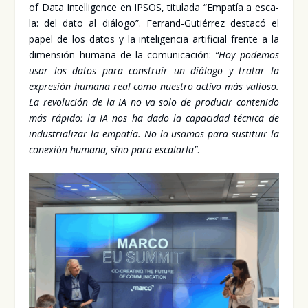
of Data Inte­lli­gen­ce en IPSOS, titu­la­da “Empa­tía a esca­
la: del dato al diá­lo­go”. Ferrand-Gutié­rrez des­ta­có el
papel de los datos y la inte­li­gen­cia arti­fi­cial fren­te a la
dimen­sión huma­na de la comu­ni­ca­ción:
“Hoy pode­mos
usar los datos para cons­truir un diá­lo­go y tra­tar la
expre­sión huma­na real como nues­tro acti­vo más valio­so.
La revo­lu­ción de la IA no va solo de pro­du­cir con­te­ni­do
más rápi­do: la IA nos ha dado la capa­ci­dad téc­ni­ca de
indus­tria­li­zar la empa­tía. No la usa­mos para sus­ti­tuir la
cone­xión huma­na, sino para esca­lar­la”
.