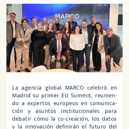
La agen­cia glo­bal MAR­CO cele­bró en
Madrid su pri­mer EU Sum­mit, reu­nien­
do a exper­tos euro­peos en comu­ni­ca­
ción y asun­tos ins­ti­tu­cio­na­les para
deba­tir cómo la co-crea­ción, los datos
y la inno­va­ción defi­ni­rán el futu­ro del