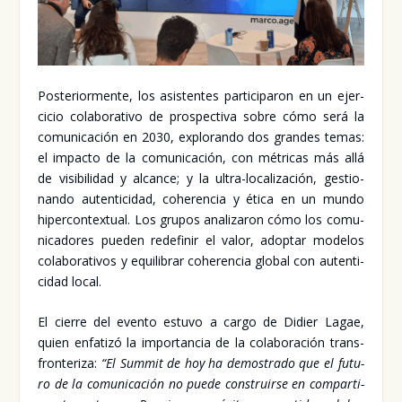
Pos­te­rior­men­te, los asis­ten­tes par­ti­ci­pa­ron en un ejer­
ci­cio cola­bo­ra­ti­vo de pros­pec­ti­va sobre cómo será la
comu­ni­ca­ción en 2030, explo­ran­do dos gran­des temas:
el impac­to de la comu­ni­ca­ción, con métri­cas más allá
de visi­bi­li­dad y alcan­ce; y la ultra-loca­li­za­ción, ges­tio­
nan­do auten­ti­ci­dad, cohe­ren­cia y éti­ca en un mun­do
hiper­con­tex­tual. Los gru­pos ana­li­za­ron cómo los comu­
ni­ca­do­res pue­den rede­fi­nir el valor, adop­tar mode­los
cola­bo­ra­ti­vos y equi­li­brar cohe­ren­cia glo­bal con auten­ti­
ci­dad local.
El cie­rre del even­to estu­vo a car­go de Didier Lagae,
quien enfa­ti­zó la impor­tan­cia de la cola­bo­ra­ción trans­
fron­te­ri­za:
“El Sum­mit de hoy ha demos­tra­do que el futu­
ro de la comu­ni­ca­ción no pue­de cons­truir­se en com­par­ti­