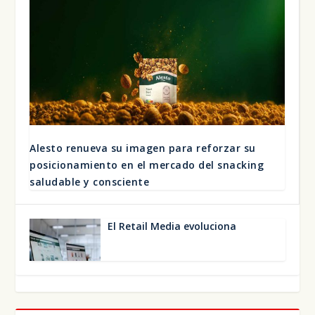
Ales­to renue­va su ima­gen para refor­zar su
posi­cio­na­mien­to en el mer­ca­do del snac­king
salu­da­ble y cons­cien­te
El Retail Media evo­lu­cio­na