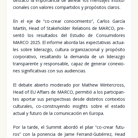
des­ta­có la impor­tan­cia de ali­near los men­sa­jes ins­ti­tu­
cio­na­les con valo­res com­par­ti­dos y pro­pó­si­tos cla­ros.
En el eje de “co-crear cono­ci­mien­to”, Car­los Gar­cía
Mar­tín, Head of Sta­kehol­der Rela­tions de MAR­CO, pre­
sen­tó los resul­ta­dos del Estu­dio de Con­su­mi­do­res
MAR­CO 2025. El infor­me abor­da las expec­ta­ti­vas actua­
les sobre lide­raz­go, cul­tu­ra orga­ni­za­cio­nal y pro­pó­si­to
cor­po­ra­ti­vo, resal­tan­do la deman­da de un lide­raz­go
trans­pa­ren­te y res­pon­sa­ble, capaz de gene­rar cone­xio­
nes sig­ni­fi­ca­ti­vas con sus audien­cias.
El deba­te abier­to mode­ra­do por Mathew Win­ter­cross,
Head of EU Affairs de MAR­CO, per­mi­tió a los par­ti­ci­pan­
tes apor­tar sus pers­pec­ti­vas des­de dis­tin­tos con­tex­tos
cul­tu­ra­les, co-cons­tru­yen­do insights sobre el esta­do
actual y futu­ro de la comu­ni­ca­ción en Euro­pa.
Por la tar­de, el Sum­mit abor­dó el pilar “co-crear futu­
ros” con la ponen­cia de Jame Ferrand-Gutié­rrez, Head