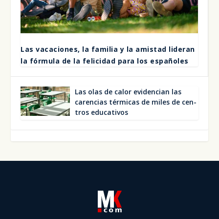
Las vaca­cio­nes, la fami­lia y la amis­tad lide­ran
la fór­mu­la de la feli­ci­dad para los espa­ño­les
Las olas de calor evi­den­cian las
caren­cias tér­mi­cas de miles de cen­
tros edu­ca­ti­vos