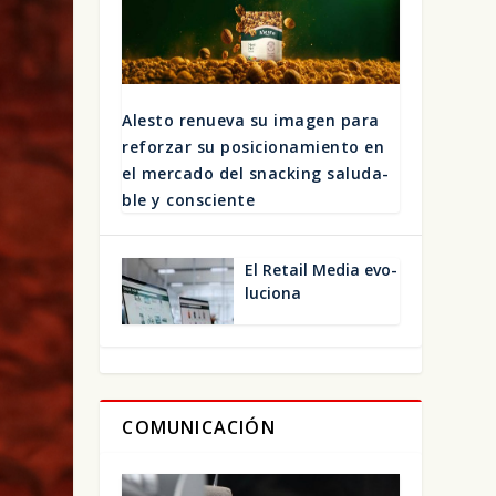
Ales­to renue­va su ima­gen para
refor­zar su posi­cio­na­mien­to en
el mer­ca­do del snac­king salu­da­
ble y cons­cien­te
El Retail Media evo­
lu­cio­na
COMUNICACIÓN