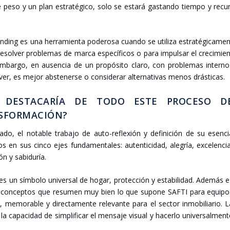
peso y un plan estra­té­gi­co, solo se esta­rá gas­tan­do tiem­po y recu
­ding es una herra­mien­ta pode­ro­sa cuan­do se uti­li­za estra­té­gi­ca­me
esol­ver pro­ble­mas de mar­ca espe­cí­fi­cos o para impul­sar el cre­ci­mie
mbar­go, en ausen­cia de un pro­pó­si­to cla­ro, con pro­ble­mas inter­n
­ver, es mejor abs­te­ner­se o con­si­de­rar alter­na­ti­vas menos drás­ti­cas.
 DES­TA­CA­RÍA DE TODO ESTE PRO­CE­SO D
­FOR­MA­CIÓN?
do, el nota­ble tra­ba­jo de auto-refle­xión y defi­ni­ción de su esen­c
os en sus cin­co ejes fun­da­men­ta­les: auten­ti­ci­dad, ale­gría, exce­len­ci
ón y sabi­du­ría.
 un sím­bo­lo uni­ver­sal de hogar, pro­tec­ción y esta­bi­li­dad. Ade­más 
res con­cep­tos que resu­men muy bien lo que supo­ne SAF­TI para equi­p
 memo­ra­ble y direc­ta­men­te rele­van­te para el sec­tor inmo­bi­lia­rio. 
 capa­ci­dad de sim­pli­fi­car el men­sa­je visual y hacer­lo uni­ver­sal­men­