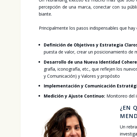
per­cep­ción de una mar­ca, conec­tar con su públi
bian­te.
Prin­ci­pal­men­te los pasos indis­pen­sa­bles que ha
Defi­ni­ción de Obje­ti­vos y Estra­te­gia Cla­ro
pues­ta de valor, crear un posi­cio­na­mien­to de 
Desa­rro­llo de una Nue­va Iden­ti­dad Cohe­re
gra­fía, ico­no­gra­fía, etc., que refle­jen los nue­v
y Comu­ni­ca­ción) y Valo­res y pro­pó­si­to
Imple­men­ta­ción y Comu­ni­ca­ción Estra­té­gi
Medi­ción y Ajus­te Con­ti­nuo:
Moni­to­reo del 
¿EN Q
MEN­D
Un rebran
inves­ti­