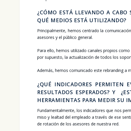
¿CÓMO ESTÁ LLE­VAN­DO A CABO S
QUÉ MEDIOS ESTÁ UTI­LI­ZAN­DO?
Prin­ci­pal­men­te, hemos cen­tra­do la comu­ni­ca­ci
ase­so­res y el públi­co gene­ral.
Para ello, hemos uti­li­za­do cana­les pro­pios como la
por supues­to, la actua­li­za­ción de todos los sopor­t
Ade­más, hemos comu­ni­ca­do este rebran­ding a medio
¿QUÉ INDI­CA­DO­RES PER­MI­TEN
RESUL­TA­DOS ESPE­RA­DOS? Y ¿E
HERRA­MIEN­TAS PARA MEDIR SU I
Fun­da­men­tal­men­te, los indi­ca­do­res que nos per­
mi­so y leal­tad del emplea­do a tra­vés de ese sen­ti
de rota­ción de los ase­so­res de nues­tra red.