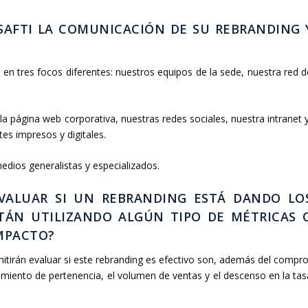
AF­TI LA COMU­NI­CA­CIÓN DE SU REBRAN­DING 
ón en tres focos dife­ren­tes: nues­tros equi­pos de la sede, nues­tra red 
 pági­na web cor­po­ra­ti­va, nues­tras redes socia­les, nues­tra intra­net 
es impre­sos y digi­ta­les.
s gene­ra­lis­tas y espe­cia­li­za­dos.
 EVA­LUAR SI UN REBRAN­DING ESTÁ DAN­DO LO
STÁN UTI­LI­ZAN­DO ALGÚN TIPO DE MÉTRI­CAS 
MPAC­TO?
mi­ti­rán eva­luar si este rebran­ding es efec­ti­vo son, ade­más del com­pr
­mien­to de per­te­nen­cia, el volu­men de ven­tas y el des­cen­so en la ta