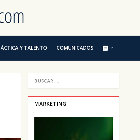
E
PÁCTICA Y TALENTO
COMUNICADOS
L
E
M
E
N
T
O
D
E
L
M
MARKETING
E
N
Ú