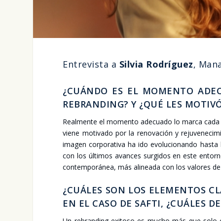
Entre­vis­ta a
Sil­via Rodrí­guez
, Mana
¿CUÁN­DO ES EL MOMEN­TO ADE­
REBRAN­DING? Y ¿QUÉ LES MOTI­V
Real­men­te el momen­to ade­cua­do lo mar­ca cada c
vie­ne moti­va­do por la reno­va­ción y reju­ve­ne­c
ima­gen cor­po­ra­ti­va ha ido evo­lu­cio­nan­do has­t
con los últi­mos avan­ces sur­gi­dos en este ento
con­tem­po­rá­nea, más ali­nea­da con los valo­res de l
¿CUÁ­LES SON LOS ELE­MEN­TOS CL
EN EL CASO DE SAF­TI, ¿CUÁ­LES DES
Un rebran­ding exi­to­so es mucho más que solo cam­b