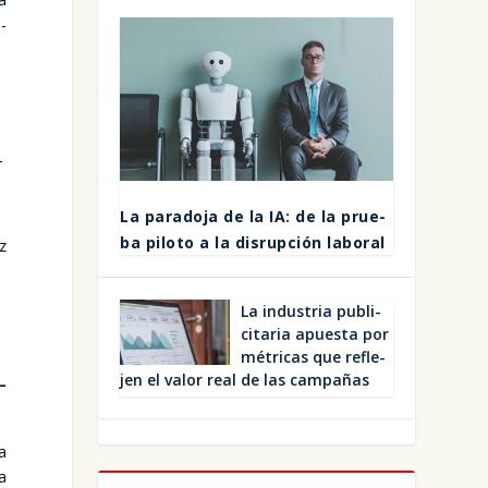
m­
­
La para­do­ja de la IA: de la prue­
ba pilo­to a la dis­rup­ción labo­ral
oz
La indus­tria publi­
ci­ta­ria apues­ta por
métri­cas que refle­
jen el valor real de las cam­pa­ñas
­
na
na