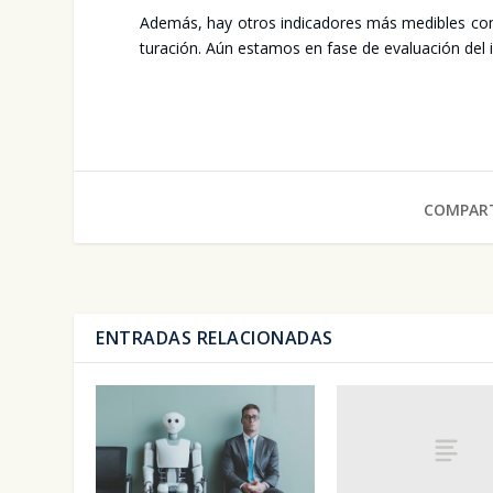
Ade­más, hay otros indi­ca­do­res más medi­bles como
tu­ra­ción. Aún esta­mos en fase de eva­lua­ción del
COMPART
ENTRADAS RELACIONADAS