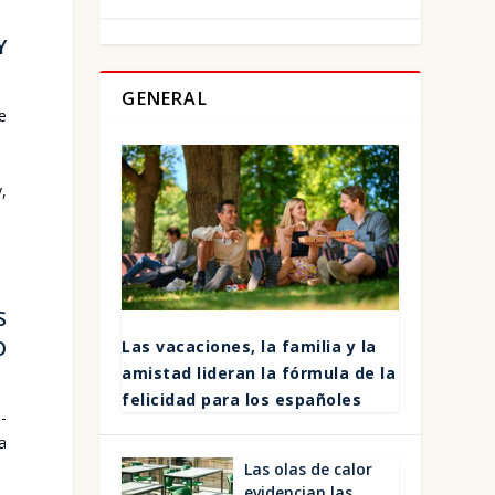
Y
GENERAL
de
y,
S
O
Las vaca­cio­nes, la fami­lia y la
amis­tad lide­ran la fór­mu­la de la
feli­ci­dad para los espa­ño­les
o­
sa
Las olas de calor
evi­den­cian las