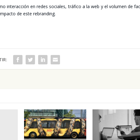
 inter­ac­ción en redes socia­les, trá­fi­co a la web y el volu­men de fa
 impac­to de este rebran­ding.
IR: