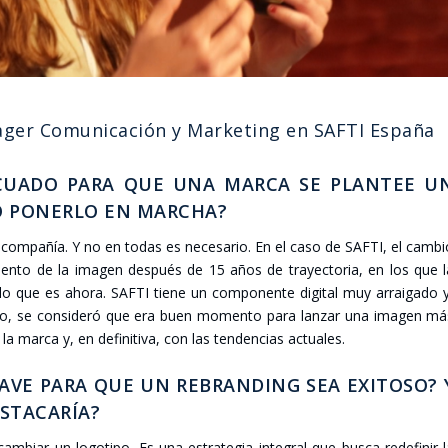
­ger Comu­ni­ca­ción y Mar­ke­ting en SAF­TI Espa­ña
CUA­DO PARA QUE UNA MAR­CA SE PLAN­TEE U
Ó PONER­LO EN MAR­CHA?
om­pa­ñía. Y no en todas es nece­sa­rio. En el caso de SAF­TI, el cam­b
i­mien­to de la ima­gen des­pués de 15 años de tra­yec­to­ria, en los que 
a lo que es aho­ra. SAF­TI tie­ne un com­po­nen­te digi­tal muy arrai­ga­do 
rno, se con­si­de­ró que era buen momen­to para lan­zar una ima­gen má
a mar­ca y, en defi­ni­ti­va, con las ten­den­cias actua­les.
A­VE PARA QUE UN REBRAN­DING SEA EXI­TO­SO? 
­TA­CA­RÍA?
iar un logo­ti­po. Es una estra­te­gia inte­gral que bus­ca rede­fi­nir 