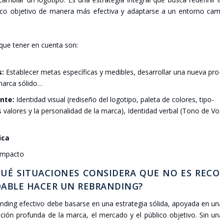
­co obje­ti­vo de mane­ra más efec­ti­va y adap­tar­se a un entorno ca
y que tener en cuen­ta son:
s:
Esta­ble­cer metas espe­cí­fi­cas y medi­bles, desa­rro­llar una nue­va pro
mar­ca sóli­do…
n­te:
Iden­ti­dad visual (redi­se­ño del logo­ti­po, pale­ta de colo­res, tipo­
os valo­res y la per­so­na­li­dad de la mar­ca), Iden­ti­dad ver­bal (Tono de V
­ca
impac­to
UÉ SITUA­CIO­NES CON­SI­DE­RA QUE NO ES RECO
A­BLE HACER UN REBRAN­DING?
­ding efec­ti­vo debe basar­se en una estra­te­gia sóli­da, apo­ya­da en u
ga­ción pro­fun­da de la mar­ca, el mer­ca­do y el públi­co obje­ti­vo. Sin u