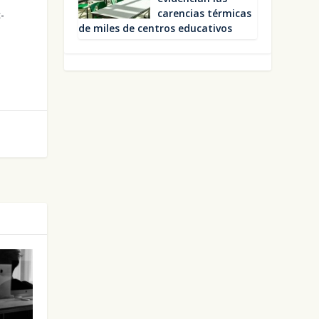
caren­cias tér­mi­cas
c­
de miles de cen­tros edu­ca­ti­vos