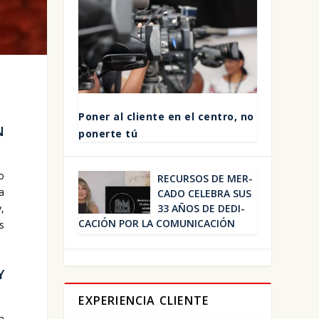
Poner al clien­te en el cen­tro, no
N
poner­te tú
io
RECUR­SOS DE MER­
la
CA­DO CELE­BRA SUS
33 AÑOS DE DEDI­
y,
CA­CIÓN POR LA COMU­NI­CA­CIÓN
s
Y
EXPERIENCIA CLIENTE
la