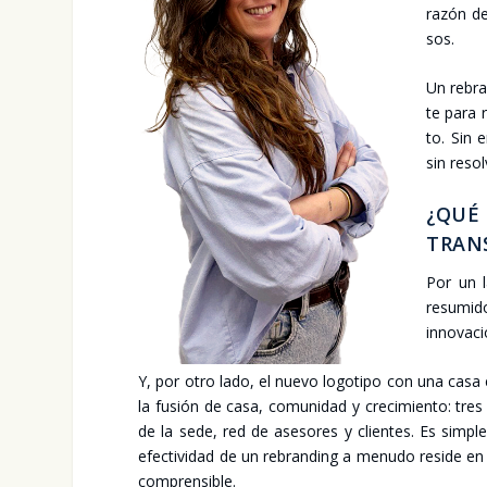
razón de 
sos.
Un rebran
te para r
to. Sin e
sin resol
¿QUÉ
TRANS
Por un la
resu­mi­d
inno­va­ci
Y, por otro lado, el nue­vo logo­ti­po con una casa es
la fusión de casa, comu­ni­dad y cre­ci­mien­to: t
de la sede, red de ase­so­res y clien­tes. Es sim­ple,
efec­ti­vi­dad de un rebran­ding a menu­do resi­de en la
com­pren­si­ble.