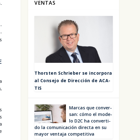
VENTAS
r­
n­
n­
os
E
Thors­ten Schrie­ber se incor­po­ra
al Con­se­jo de Direc­ción de ACA­
ia
TIS
a,
Mar­cas que con­ver­
es
san: cómo el mode­
os
lo D2C ha con­ver­ti­
La
do la comu­ni­ca­ción direc­ta en su
te
mayor ven­ta­ja com­pe­ti­ti­va