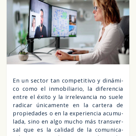
En un sec­tor tan com­pe­ti­ti­vo y diná­mi­
co como el inmo­bi­lia­rio, la dife­ren­cia
entre el éxi­to y la irre­le­van­cia no sue­le
radi­car úni­ca­men­te en la car­te­ra de
pro­pie­da­des o en la expe­rien­cia acu­mu­
la­da, sino en algo mucho más trans­ver­
sal que es la cali­dad de la comu­ni­ca­