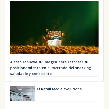
Ales­to renue­va su ima­gen para refor­zar su
posi­cio­na­mien­to en el mer­ca­do del snac­king
salu­da­ble y cons­cien­te
El Retail Media evo­lu­cio­na