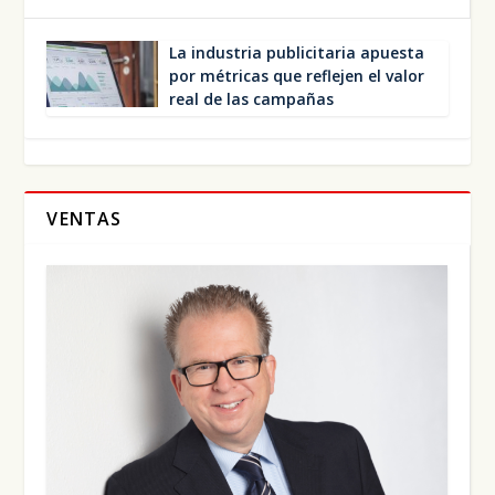
La indus­tria publi­ci­ta­ria apues­ta
por métri­cas que refle­jen el valor
real de las cam­pa­ñas
VENTAS