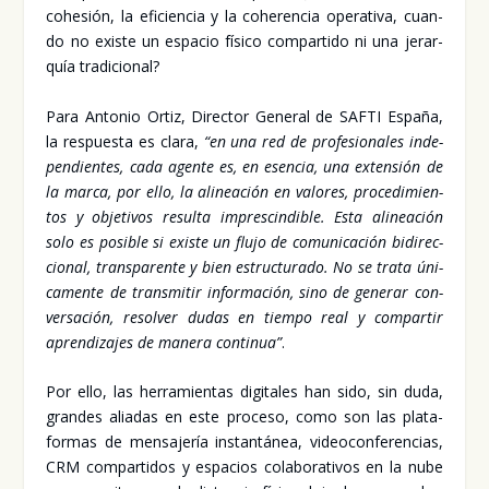
cohe­sión, la efi­cien­cia y la cohe­ren­cia ope­ra­ti­va, cuan­
do no exis­te un espa­cio físi­co com­par­ti­do ni una jerar­
quía tra­di­cio­nal?
Para Anto­nio Ortiz, Direc­tor Gene­ral de SAF­TI Espa­ña,
la res­pues­ta es cla­ra,
“en una red de pro­fe­sio­na­les inde­
pen­dien­tes, cada agen­te es, en esen­cia, una exten­sión de
la mar­ca, por ello, la ali­nea­ción en valo­res, pro­ce­di­mien­
tos y obje­ti­vos resul­ta impres­cin­di­ble. Esta ali­nea­ción
solo es posi­ble si exis­te un flu­jo de comu­ni­ca­ción bidi­rec­
cio­nal, trans­pa­ren­te y bien estruc­tu­ra­do. No se tra­ta úni­
ca­men­te de trans­mi­tir infor­ma­ción, sino de gene­rar con­
ver­sa­ción, resol­ver dudas en tiem­po real y com­par­tir
apren­di­za­jes de mane­ra con­ti­nua”
.
Por ello, las herra­mien­tas digi­ta­les han sido, sin duda,
gran­des alia­das en este pro­ce­so, como son las pla­ta­
for­mas de men­sa­je­ría ins­tan­tá­nea, video­con­fe­ren­cias,
CRM com­par­ti­dos y espa­cios cola­bo­ra­ti­vos en la nube