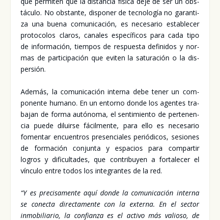
que per­mi­ten que la dis­tan­cia físi­ca deje de ser un obs­
tácu­lo. No obs­tan­te, dis­po­ner de tec­no­lo­gía no garan­ti­
za una bue­na comu­ni­ca­ción, es nece­sa­rio esta­ble­cer
pro­to­co­los cla­ros, cana­les espe­cí­fi­cos para cada tipo
de infor­ma­ción, tiem­pos de res­pues­ta defi­ni­dos y nor­
mas de par­ti­ci­pa­ción que evi­ten la satu­ra­ción o la dis­
per­sión.
Ade­más, la comu­ni­ca­ción inter­na debe tener un com­
po­nen­te humano. En un entorno don­de los agen­tes tra­
ba­jan de for­ma autó­no­ma, el sen­ti­mien­to de per­te­nen­
cia pue­de diluir­se fácil­men­te, para ello es nece­sa­rio
fomen­tar encuen­tros pre­sen­cia­les perió­di­cos, sesio­nes
de for­ma­ción con­jun­ta y espa­cios para com­par­tir
logros y difi­cul­ta­des, que con­tri­bu­yen a for­ta­le­cer el
víncu­lo entre todos los inte­gran­tes de la red.
“Y es pre­ci­sa­men­te aquí don­de la comu­ni­ca­ción inter­na
se conec­ta direc­ta­men­te con la exter­na. En el sec­tor
inmo­bi­lia­rio, la con­fian­za es el acti­vo más valio­so, de