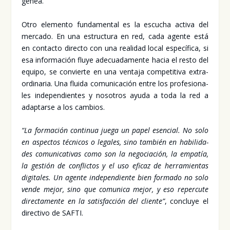
gé­nea.
Otro ele­men­to fun­da­men­tal es la escu­cha acti­va del
mer­ca­do. En una estruc­tu­ra en red, cada agen­te está
en con­tac­to direc­to con una reali­dad local espe­cí­fi­ca, si
esa infor­ma­ción flu­ye ade­cua­da­men­te hacia el res­to del
equi­po, se con­vier­te en una ven­ta­ja com­pe­ti­ti­va extra­
or­di­na­ria. Una flui­da comu­ni­ca­ción entre los pro­fe­sio­na­
les inde­pen­dien­tes y noso­tros ayu­da a toda la red a
adap­tar­se a los cam­bios.
“La for­ma­ción con­ti­nua jue­ga un papel esen­cial. No solo
en aspec­tos téc­ni­cos o lega­les, sino tam­bién en habi­li­da­
des comu­ni­ca­ti­vas como son la nego­cia­ción, la empa­tía,
la ges­tión de con­flic­tos y el uso efi­caz de herra­mien­tas
digi­ta­les. Un agen­te inde­pen­dien­te bien for­ma­do no solo
ven­de mejor, sino que comu­ni­ca mejor, y eso reper­cu­te
direc­ta­men­te en la satis­fac­ción del clien­te”
, con­clu­ye el
direc­ti­vo de SAF­TI.