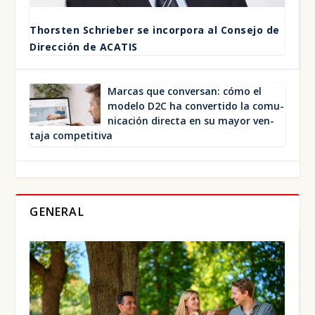
Thors­ten Schrie­ber se incor­po­ra al Con­se­jo de
Direc­ción de ACA­TIS
Mar­cas que con­ver­san: cómo el
mode­lo D2C ha con­ver­ti­do la comu­
ni­ca­ción direc­ta en su mayor ven­
ta­ja com­pe­ti­ti­va
GENERAL