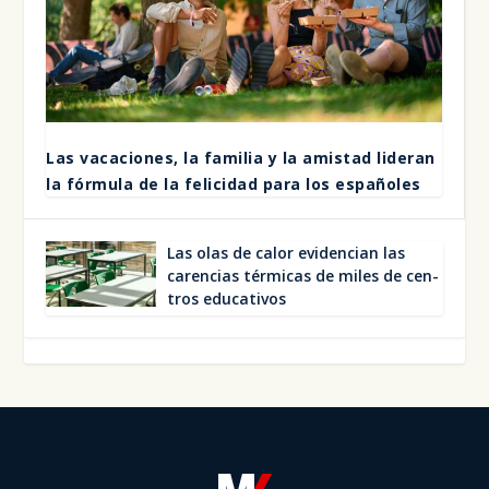
Las vaca­cio­nes, la fami­lia y la amis­tad lide­ran
la fór­mu­la de la feli­ci­dad para los espa­ño­les
Las olas de calor evi­den­cian las
caren­cias tér­mi­cas de miles de cen­
tros edu­ca­ti­vos