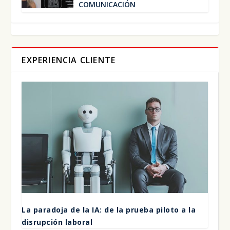
COMU­NI­CA­CIÓN
EXPERIENCIA CLIENTE
La para­do­ja de la IA: de la prue­ba pilo­to a la
dis­rup­ción labo­ral