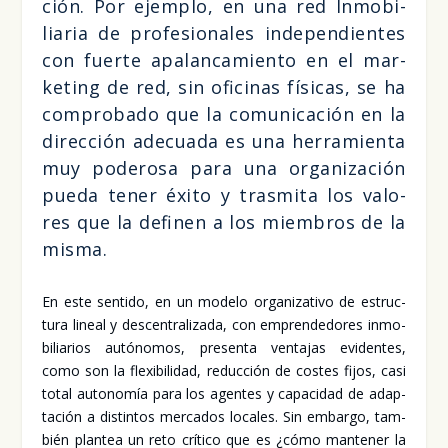
ción. Por ejem­plo, en una red Inmo­bi­
lia­ria de pro­fe­sio­na­les inde­pen­dien­tes
con fuer­te apa­lan­ca­mien­to en el mar­
ke­ting de red, sin ofi­ci­nas físi­cas, se ha
com­pro­ba­do que la comu­ni­ca­ción en la
direc­ción ade­cua­da es una herra­mien­ta
muy pode­ro­sa para una orga­ni­za­ción
pue­da tener éxi­to y tras­mi­ta los valo­
res que la defi­nen a los miem­bros de la
mis­ma.
En este sen­ti­do, en un mode­lo orga­ni­za­ti­vo de estruc­
tu­ra lineal y des­cen­tra­li­za­da, con empren­de­do­res inmo­
bi­lia­rios autó­no­mos, pre­sen­ta ven­ta­jas evi­den­tes,
como son la fle­xi­bi­li­dad, reduc­ción de cos­tes fijos, casi
total auto­no­mía para los agen­tes y capa­ci­dad de adap­
ta­ción a dis­tin­tos mer­ca­dos loca­les. Sin embar­go, tam­
bién plan­tea un reto crí­ti­co que es ¿cómo man­te­ner la