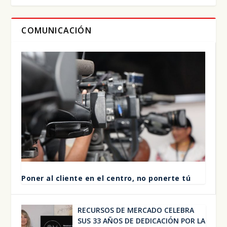
COMUNICACIÓN
Poner al clien­te en el cen­tro, no poner­te tú
RECUR­SOS DE MER­CA­DO CELE­BRA
SUS 33 AÑOS DE DEDI­CA­CIÓN POR LA