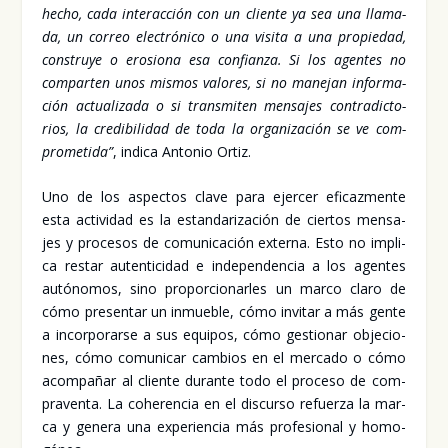
hecho, cada inter­ac­ción con un clien­te ya sea una lla­ma­
da, un correo elec­tró­ni­co o una visi­ta a una pro­pie­dad,
cons­tru­ye o ero­sio­na esa con­fian­za. Si los agen­tes no
com­par­ten unos mis­mos valo­res, si no mane­jan infor­ma­
ción actua­li­za­da o si trans­mi­ten men­sa­jes con­tra­dic­to­
rios, la cre­di­bi­li­dad de toda la orga­ni­za­ción se ve com­
pro­me­ti­da”
, indi­ca Anto­nio Ortiz.
Uno de los aspec­tos cla­ve para ejer­cer efi­caz­men­te
esta acti­vi­dad es la estan­da­ri­za­ción de cier­tos men­sa­
jes y pro­ce­sos de comu­ni­ca­ción exter­na. Esto no impli­
ca res­tar auten­ti­ci­dad e inde­pen­den­cia a los agen­tes
autó­no­mos, sino pro­por­cio­nar­les un mar­co cla­ro de
cómo pre­sen­tar un inmue­ble, cómo invi­tar a más gen­te
a incor­po­rar­se a sus equi­pos, cómo ges­tio­nar obje­cio­
nes, cómo comu­ni­car cam­bios en el mer­ca­do o cómo
acom­pa­ñar al clien­te duran­te todo el pro­ce­so de com­
pra­ven­ta. La cohe­ren­cia en el dis­cur­so refuer­za la mar­
ca y gene­ra una expe­rien­cia más pro­fe­sio­nal y homo­