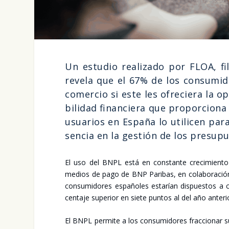
Un estu­dio rea­li­za­do por FLOA, fi
reve­la que el 67% de los con­su­mi­d
comer­cio si este les ofre­cie­ra la 
bi­li­dad finan­cie­ra que pro­por­cio
usua­rios en Espa­ña lo uti­li­cen pa
sen­cia en la ges­tión de los pre­su­pue
El uso del BNPL está en cons­tan­te cre­ci­mien­to
medios de pago de BNP Pari­bas, en cola­bo­ra­ción c
con­su­mi­do­res espa­ño­les esta­rían dis­pues­tos
cen­ta­je supe­rior en sie­te pun­tos al del año ante
El BNPL per­mi­te a los con­su­mi­do­res frac­cio­nar su