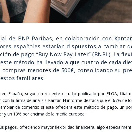
lial de BNP Pari­bas, en cola­bo­ra­ción con Kan­tar
o­res espa­ño­les esta­rían dis­pues­tos a cam­biar d
opción de pago “Buy Now Pay Later” (BNPL). La fle­xi
­na este méto­do ha lle­va­do a que cua­tro de cada die
ra com­pras meno­res de 500€, con­so­li­dan­do su pre
s­tos fami­lia­res.
 en Espa­ña, según un recien­te estu­dio publi­ca­do por FLOA, filial 
on la fir­ma de aná­li­sis Kan­tar. El infor­me des­ta­ca que el 67% de l
 a cam­biar de comer­cio si este ofre­cie­ra este méto­do de pago, un po
­rior y un 13% por enci­ma de la media euro­pea.
s pagos, ofre­cien­do mayor fle­xi­bi­li­dad finan­cie­ra, algo espe­cial­men­