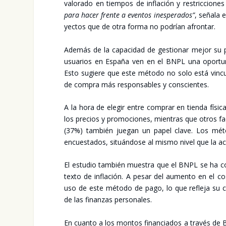
valo­ra­do en tiem­pos de infla­ción y res­tric­cio­nes 
para hacer fren­te a even­tos ines­pe­ra­dos”
, seña­la 
yec­tos que de otra for­ma no podrían afron­tar.
Ade­más de la capa­ci­dad de ges­tio­nar mejor su 
usua­rios en Espa­ña ven en el BNPL una opor­tu­ni
Esto sugie­re que este méto­do no solo está vin­cu­la­
de com­pra más res­pon­sa­bles y cons­cien­tes.
A la hora de ele­gir entre com­prar en tien­da físi­
los pre­cios y pro­mo­cio­nes, mien­tras que otros fa
(37%) tam­bién jue­gan un papel cla­ve. Los mét
encues­ta­dos, situán­do­se al mis­mo nivel que la acce
El estu­dio tam­bién mues­tra que el BNPL se ha con­
tex­to de infla­ción. A pesar del aumen­to en el co
uso de este méto­do de pago, lo que refle­ja su con­
de las finan­zas per­so­na­les.
En cuan­to a los mon­tos finan­cia­dos a tra­vés de