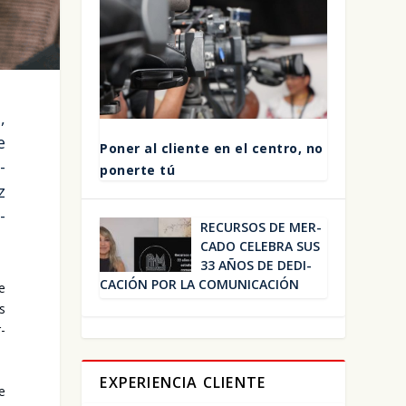
,
e
Poner al clien­te en el cen­tro, no
­
poner­te tú
z
­
RECUR­SOS DE MER­
CA­DO CELE­BRA SUS
33 AÑOS DE DEDI­
CA­CIÓN POR LA COMU­NI­CA­CIÓN
de
os
r­
EXPERIENCIA CLIENTE
te