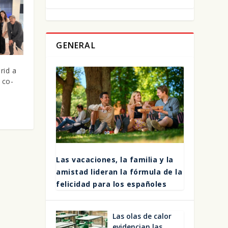
GENERAL
rid a
 co-
Las vaca­cio­nes, la fami­lia y la
amis­tad lide­ran la fór­mu­la de la
feli­ci­dad para los espa­ño­les
Las olas de calor
evi­den­cian las