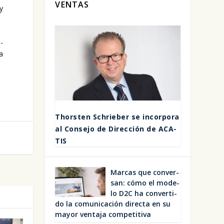
VENTAS
 y
o­
la
Thors­ten Schrie­ber se incor­po­ra
al Con­se­jo de Direc­ción de ACA­
TIS
Mar­cas que con­ver­
san: cómo el mode­
lo D2C ha con­ver­ti­
do la comu­ni­ca­ción direc­ta en su
mayor ven­ta­ja com­pe­ti­ti­va