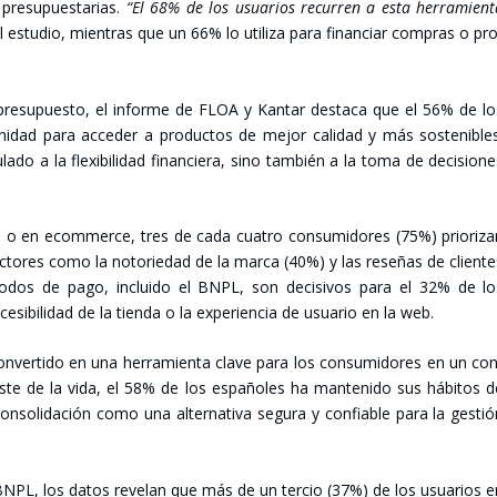
pre­su­pues­ta­rias.
“El 68% de los usua­rios recu­rren a esta herra­mien­
el estu­dio, mien­tras que un 66% lo uti­li­za para finan­ciar com­pras o pr
pre­su­pues­to, el infor­me de FLOA y Kan­tar des­ta­ca que el 56% de l
­dad para acce­der a pro­duc­tos de mejor cali­dad y más sos­te­ni­ble
do a la fle­xi­bi­li­dad finan­cie­ra, sino tam­bién a la toma de deci­sio­n
ca o en ecom­mer­ce, tres de cada cua­tro con­su­mi­do­res (75%) prio­ri­z
c­to­res como la noto­rie­dad de la mar­ca (40%) y las rese­ñas de clien­t
o­dos de pago, inclui­do el BNPL, son deci­si­vos para el 32% de lo
­si­bi­li­dad de la tien­da o la expe­rien­cia de usua­rio en la web.
ver­ti­do en una herra­mien­ta cla­ve para los con­su­mi­do­res en un co
s­te de la vida, el 58% de los espa­ño­les ha man­te­ni­do sus hábi­tos 
so­li­da­ción como una alter­na­ti­va segu­ra y con­fia­ble para la ges­ti
 BNPL, los datos reve­lan que más de un ter­cio (37%) de los usua­rios 