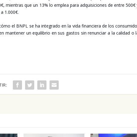
0€, mien­tras que un 13% lo emplea para adqui­si­cio­nes de entre 500€
 a 1.000€.
ómo el BNPL se ha inte­gra­do en la vida finan­cie­ra de los con­su­mi­d
en man­te­ner un equi­li­brio en sus gas­tos sin renun­ciar a la cali­dad o 
IR: