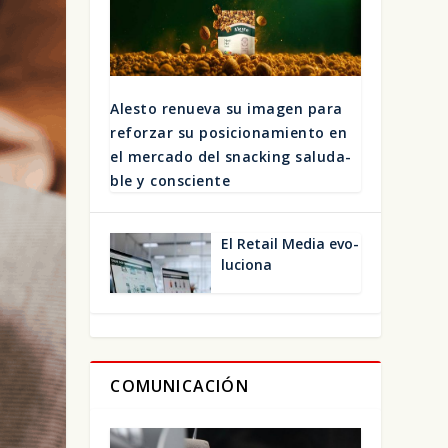
Ales­to renue­va su ima­gen para
refor­zar su posi­cio­na­mien­to en
el mer­ca­do del snac­king salu­da­
ble y cons­cien­te
El Retail Media evo­
lu­cio­na
COMUNICACIÓN