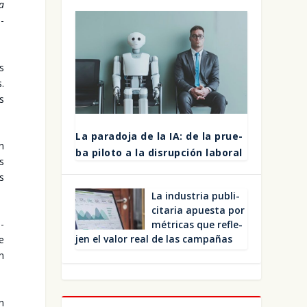
ta
o­
os
s.
es
La para­do­ja de la IA: de la prue­
an
ba pilo­to a la dis­rup­ción labo­ral
es
s
La indus­tria publi­
ci­ta­ria apues­ta por
n­
métri­cas que refle­
jen el valor real de las cam­pa­ñas
de
ón
en