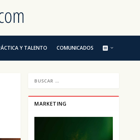
E
PÁCTICA Y TALENTO
COMUNICADOS
L
E
M
E
N
T
O
D
E
L
M
MARKETING
E
N
Ú