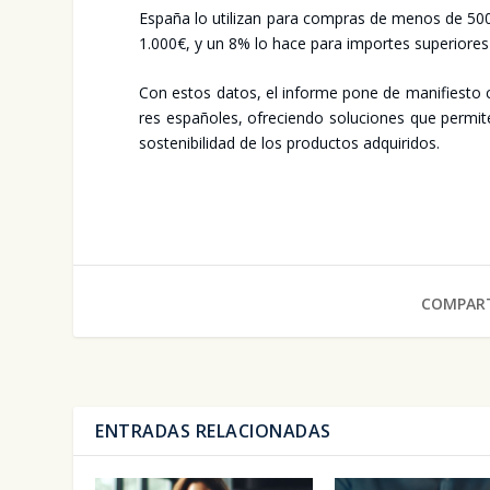
Espa­ña lo uti­li­zan para com­pras de menos de 50
1.000€, y un 8% lo hace para impor­tes supe­rio­res
Con estos datos, el infor­me pone de mani­fies­to c
res espa­ño­les, ofre­cien­do solu­cio­nes que per­mi­t
sos­te­ni­bi­li­dad de los pro­duc­tos adqui­ri­dos.
COMPART
ENTRADAS RELACIONADAS