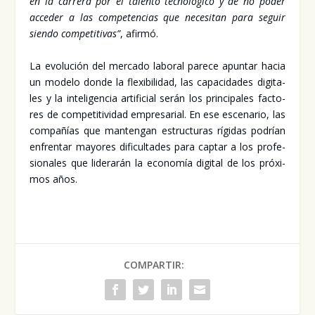
en la carre­ra por el talen­to tec­no­ló­gi­co y de no poder
acce­der a las com­pe­ten­cias que nece­si­tan para seguir
sien­do com­pe­ti­ti­vas”
, afir­mó.
La evo­lu­ción del mer­ca­do labo­ral pare­ce apun­tar hacia
un mode­lo don­de la fle­xi­bi­li­dad, las capa­ci­da­des digi­ta­
les y la inte­li­gen­cia arti­fi­cial serán los prin­ci­pa­les fac­to­
res de com­pe­ti­ti­vi­dad empre­sa­rial. En ese esce­na­rio, las
com­pa­ñías que man­ten­gan estruc­tu­ras rígi­das podrían
enfren­tar mayo­res difi­cul­ta­des para cap­tar a los pro­fe­
sio­na­les que lide­ra­rán la eco­no­mía digi­tal de los pró­xi­
mos años.
COMPARTIR: