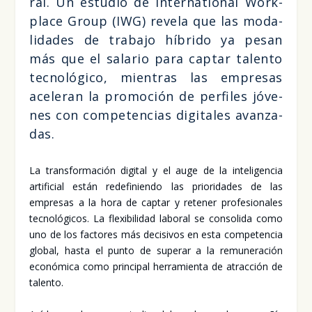
ral. Un estu­dio de Inter­na­tio­nal Work­
pla­ce Group (IWG) reve­la que las moda­
li­da­des de tra­ba­jo híbri­do ya pesan
más que el sala­rio para cap­tar talen­to
tec­no­ló­gi­co, mien­tras las empre­sas
ace­le­ran la pro­mo­ción de per­fi­les jóve­
nes con com­pe­ten­cias digi­ta­les avan­za­
das.
La trans­for­ma­ción digi­tal y el auge de la inte­li­gen­cia
arti­fi­cial están rede­fi­nien­do las prio­ri­da­des de las
empre­sas a la hora de cap­tar y rete­ner pro­fe­sio­na­les
tec­no­ló­gi­cos. La fle­xi­bi­li­dad labo­ral se con­so­li­da como
uno de los fac­to­res más deci­si­vos en esta com­pe­ten­cia
glo­bal, has­ta el pun­to de supe­rar a la remu­ne­ra­ción
eco­nó­mi­ca como prin­ci­pal herra­mien­ta de atrac­ción de
talen­to.