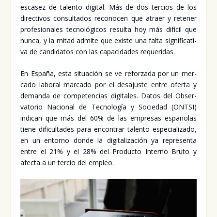
esca­sez de talen­to digi­tal. Más de dos ter­cios de los
direc­ti­vos con­sul­ta­dos reco­no­cen que atraer y rete­ner
pro­fe­sio­na­les tec­no­ló­gi­cos resul­ta hoy más difí­cil que
nun­ca, y la mitad admi­te que exis­te una fal­ta sig­ni­fi­ca­ti­
va de can­di­da­tos con las capa­ci­da­des reque­ri­das.
En Espa­ña, esta situa­ción se ve refor­za­da por un mer­
ca­do labo­ral mar­ca­do por el des­ajus­te entre ofer­ta y
deman­da de com­pe­ten­cias digi­ta­les. Datos del Obser­
va­to­rio Nacio­nal de Tec­no­lo­gía y Socie­dad (ONTSI)
indi­can que más del 60% de las empre­sas espa­ño­las
tie­ne difi­cul­ta­des para encon­trar talen­to espe­cia­li­za­do,
en un entorno don­de la digi­ta­li­za­ción ya repre­sen­ta
entre el 21% y el 28% del Pro­duc­to Interno Bru­to y
afec­ta a un ter­cio del empleo.