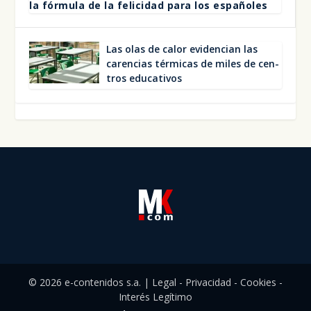
la fór­mu­la de la feli­ci­dad para los espa­ño­les
Las olas de calor evi­den­cian las
caren­cias tér­mi­cas de miles de cen­
tros edu­ca­ti­vos
© 2026
e-contenidos s.a.
|
Legal
-
Privacidad
-
Cookies
-
Interés Legítimo