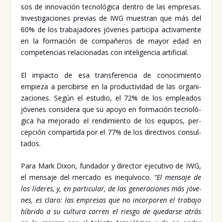
sos de inno­va­ción tec­no­ló­gi­ca den­tro de las empre­sas.
Inves­ti­ga­cio­nes pre­vias de IWG mues­tran que más del
60% de los tra­ba­ja­do­res jóve­nes par­ti­ci­pa acti­va­men­te
en la for­ma­ción de com­pa­ñe­ros de mayor edad en
com­pe­ten­cias rela­cio­na­das con inte­li­gen­cia arti­fi­cial.
El impac­to de esa trans­fe­ren­cia de cono­ci­mien­to
empie­za a per­ci­bir­se en la pro­duc­ti­vi­dad de las orga­ni­
za­cio­nes. Según el estu­dio, el 72% de los emplea­dos
jóve­nes con­si­de­ra que su apo­yo en for­ma­ción tec­no­ló­
gi­ca ha mejo­ra­do el ren­di­mien­to de los equi­pos, per­
cep­ción com­par­ti­da por el 77% de los direc­ti­vos con­sul­
ta­dos.
Para Mark Dixon, fun­da­dor y direc­tor eje­cu­ti­vo de IWG,
el men­sa­je del mer­ca­do es ine­quí­vo­co.
“El men­sa­je de
los líde­res, y, en par­ti­cu­lar, de las gene­ra­cio­nes más jóve­
nes, es cla­ro: las empre­sas que no incor­po­ren el tra­ba­jo
híbri­do a su cul­tu­ra corren el ries­go de que­dar­se atrás