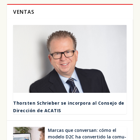
VENTAS
Thors­ten Schrie­ber se incor­po­ra al Con­se­jo de
Direc­ción de ACA­TIS
Mar­cas que con­ver­san: cómo el
mode­lo D2C ha con­ver­ti­do la comu­