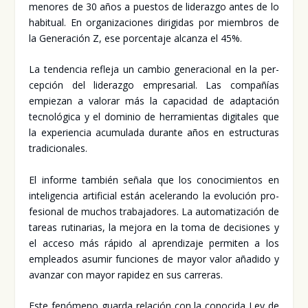
meno­res de 30 años a pues­tos de lide­raz­go antes de lo
habi­tual. En orga­ni­za­cio­nes diri­gi­das por miem­bros de
la Gene­ra­ción Z, ese por­cen­ta­je alcan­za el 45%.
La ten­den­cia refle­ja un cam­bio gene­ra­cio­nal en la per­
cep­ción del lide­raz­go empre­sa­rial. Las com­pa­ñías
empie­zan a valo­rar más la capa­ci­dad de adap­ta­ción
tec­no­ló­gi­ca y el domi­nio de herra­mien­tas digi­ta­les que
la expe­rien­cia acu­mu­la­da duran­te años en estruc­tu­ras
tra­di­cio­na­les.
El infor­me tam­bién seña­la que los cono­ci­mien­tos en
inte­li­gen­cia arti­fi­cial están ace­le­ran­do la evo­lu­ción pro­
fe­sio­nal de muchos tra­ba­ja­do­res. La auto­ma­ti­za­ción de
tareas ruti­na­rias, la mejo­ra en la toma de deci­sio­nes y
el acce­so más rápi­do al apren­di­za­je per­mi­ten a los
emplea­dos asu­mir fun­cio­nes de mayor valor aña­di­do y
avan­zar con mayor rapi­dez en sus carre­ras.
Este fenó­meno guar­da rela­ción con la cono­ci­da Ley de