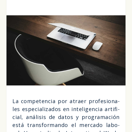
La com­pe­ten­cia por atraer pro­fe­sio­na­
les espe­cia­li­za­dos en inte­li­gen­cia arti­fi­
cial, aná­li­sis de datos y pro­gra­ma­ción
está trans­for­man­do el mer­ca­do labo­