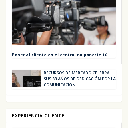
Poner al clien­te en el cen­tro, no poner­te tú
RECUR­SOS DE MER­CA­DO CELE­BRA
SUS 33 AÑOS DE DEDI­CA­CIÓN POR LA
COMU­NI­CA­CIÓN
EXPERIENCIA CLIENTE