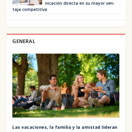
ni­ca­ción direc­ta en su mayor ven­
ta­ja com­pe­ti­ti­va
GENERAL
Las vaca­cio­nes, la fami­lia y la amis­tad lide­ran