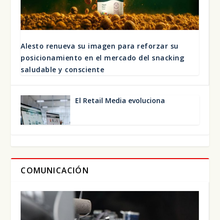
Ales­to renue­va su ima­gen para refor­zar su
posi­cio­na­mien­to en el mer­ca­do del snac­king
salu­da­ble y cons­cien­te
El Retail Media evo­lu­cio­na
COMUNICACIÓN