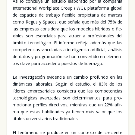
Así lo con­clu­ye un estu­dio ela­bo­ra­do por la com­pa­ñía
Inter­na­tio­nal Work­pla­ce Group (IWG), pla­ta­for­ma glo­bal
de espa­cios de tra­ba­jo fle­xi­ble pro­pie­ta­ria de mar­cas
como Regus y Spa­ces, que seña­la que más del 75% de
las empre­sas con­si­de­ra que los mode­los híbri­dos o fle­
xi­bles son esen­cia­les para atraer a pro­fe­sio­na­les del
ámbi­to tec­no­ló­gi­co. El infor­me refle­ja ade­más que las
com­pe­ten­cias vin­cu­la­das a inte­li­gen­cia arti­fi­cial, aná­li­sis
de datos y pro­gra­ma­ción se han con­ver­ti­do en ele­men­
tos cla­ve para acce­der a pues­tos de lide­raz­go.
La inves­ti­ga­ción evi­den­cia un cam­bio pro­fun­do en las
diná­mi­cas labo­ra­les. Según el estu­dio, el 83% de los
líde­res empre­sa­ria­les con­si­de­ra que las com­pe­ten­cias
tec­no­ló­gi­cas avan­za­das son deter­mi­nan­tes para pro­
mo­cio­nar per­fi­les direc­ti­vos, mien­tras que un 22% afir­
ma que estas habi­li­da­des ya tie­nen más valor que los
títu­los uni­ver­si­ta­rios tra­di­cio­na­les.
El fenó­meno se pro­du­ce en un con­tex­to de cre­cien­te