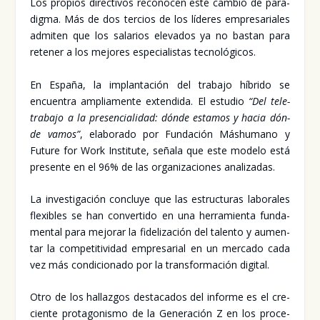
Los pro­pios direc­ti­vos reco­no­cen este cam­bio de para­
dig­ma. Más de dos ter­cios de los líde­res empre­sa­ria­les
admi­ten que los sala­rios ele­va­dos ya no bas­tan para
rete­ner a los mejo­res espe­cia­lis­tas tec­no­ló­gi­cos.
En Espa­ña, la implan­ta­ción del tra­ba­jo híbri­do se
encuen­tra amplia­men­te exten­di­da. El estu­dio
“Del tele­
tra­ba­jo a la pre­sen­cia­li­dad: dón­de esta­mos y hacia dón­
de vamos”
, ela­bo­ra­do por Fun­da­ción Más­hu­mano y
Futu­re for Work Ins­ti­tu­te, seña­la que este mode­lo está
pre­sen­te en el 96% de las orga­ni­za­cio­nes ana­li­za­das.
La inves­ti­ga­ción con­clu­ye que las estruc­tu­ras labo­ra­les
fle­xi­bles se han con­ver­ti­do en una herra­mien­ta fun­da­
men­tal para mejo­rar la fide­li­za­ción del talen­to y aumen­
tar la com­pe­ti­ti­vi­dad empre­sa­rial en un mer­ca­do cada
vez más con­di­cio­na­do por la trans­for­ma­ción digi­tal.
Otro de los hallaz­gos des­ta­ca­dos del infor­me es el cre­
cien­te pro­ta­go­nis­mo de la Gene­ra­ción Z en los pro­ce­