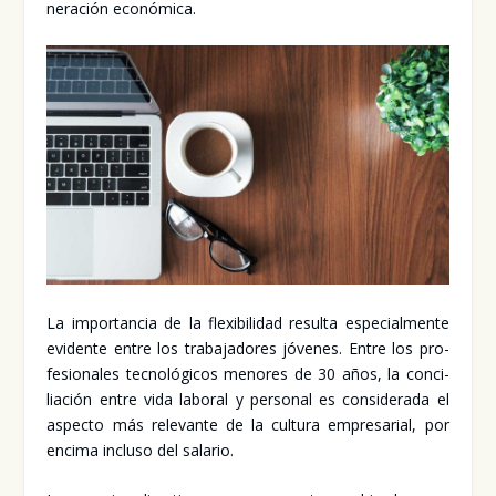
ne­ra­ción eco­nó­mi­ca.
La impor­tan­cia de la fle­xi­bi­li­dad resul­ta espe­cial­men­te
evi­den­te entre los tra­ba­ja­do­res jóve­nes. Entre los pro­
fe­sio­na­les tec­no­ló­gi­cos meno­res de 30 años, la con­ci­
lia­ción entre vida labo­ral y per­so­nal es con­si­de­ra­da el
aspec­to más rele­van­te de la cul­tu­ra empre­sa­rial, por
enci­ma inclu­so del sala­rio.