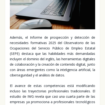
Ade­más, el Infor­me de pros­pec­ción y detec­ción de
nece­si­da­des for­ma­ti­vas 2025 del Obser­va­to­rio de las
Ocu­pa­cio­nes del Ser­vi­cio Públi­co de Empleo Esta­tal
(SEPE) des­ta­ca que las habi­li­da­des más deman­da­das
inclu­yen el domi­nio del inglés, las herra­mien­tas digi­ta­les
de cola­bo­ra­ción y la crea­ción de con­te­ni­do digi­tal, jun­to
con áreas emer­gen­tes como la inte­li­gen­cia arti­fi­cial, la
ciber­se­gu­ri­dad y el aná­li­sis de datos.
El avan­ce de estas com­pe­ten­cias está modi­fi­can­do
inclu­so las tra­yec­to­rias pro­fe­sio­na­les tra­di­cio­na­les. El
estu­dio de IWG reve­la que casi una cuar­ta par­te de las
empre­sas ya pro­mo­cio­na a pro­fe­sio­na­les tec­no­ló­gi­cos