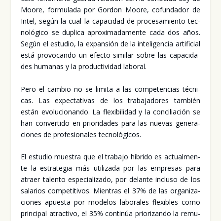
Moo­re, for­mu­la­da por Gor­don Moo­re, cofun­da­dor de
Intel, según la cual la capa­ci­dad de pro­ce­sa­mien­to tec­
no­ló­gi­co se dupli­ca apro­xi­ma­da­men­te cada dos años.
Según el estu­dio, la expan­sión de la inte­li­gen­cia arti­fi­cial
está pro­vo­can­do un efec­to simi­lar sobre las capa­ci­da­
des huma­nas y la pro­duc­ti­vi­dad labo­ral.
Pero el cam­bio no se limi­ta a las com­pe­ten­cias téc­ni­
cas. Las expec­ta­ti­vas de los tra­ba­ja­do­res tam­bién
están evo­lu­cio­nan­do. La fle­xi­bi­li­dad y la con­ci­lia­ción se
han con­ver­ti­do en prio­ri­da­des para las nue­vas gene­ra­
cio­nes de pro­fe­sio­na­les tec­no­ló­gi­cos.
El estu­dio mues­tra que el tra­ba­jo híbri­do es actual­men­
te la estra­te­gia más uti­li­za­da por las empre­sas para
atraer talen­to espe­cia­li­za­do, por delan­te inclu­so de los
sala­rios com­pe­ti­ti­vos. Mien­tras el 37% de las orga­ni­za­
cio­nes apues­ta por mode­los labo­ra­les fle­xi­bles como
prin­ci­pal atrac­ti­vo, el 35% con­ti­núa prio­ri­zan­do la remu­