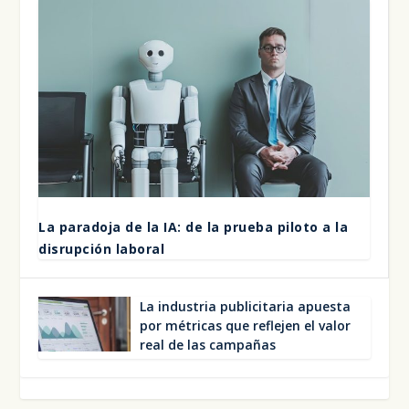
La para­do­ja de la IA: de la prue­ba pilo­to a la
dis­rup­ción labo­ral
La indus­tria publi­ci­ta­ria apues­ta
por métri­cas que refle­jen el valor
real de las cam­pa­ñas