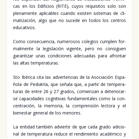
cas en los Edi­fi­cios (RITE), cuyos requi­si­tos solo son
ple­na­men­te apli­ca­bles cuan­do exis­ten sis­te­mas de cli­
ma­ti­za­ción, algo que no suce­de en todos los cen­tros
edu­ca­ti­vos.
Como con­se­cuen­cia, nume­ro­sos cole­gios cum­plen for­
mal­men­te la legis­la­ción vigen­te, pero no con­si­guen
garan­ti­zar unas con­di­cio­nes ade­cua­das para afron­tar
las altas tem­pe­ra­tu­ras.
Sto Ibé­ri­ca cita las adver­ten­cias de la Aso­cia­ción Espa­
ño­la de Pedia­tría, que seña­la que, a par­tir de tem­pe­ra­
tu­ras de entre 26 y 27 gra­dos, comien­zan a dete­rio­rar­
se capa­ci­da­des cog­ni­ti­vas fun­da­men­ta­les como la con­
cen­tra­ción, la memo­ria, la com­pren­sión lec­to­ra y el
bien­es­tar gene­ral de los meno­res.
La enti­dad tam­bién advier­te de que cada gra­do adi­cio­
nal de tem­pe­ra­tu­ra redu­ce el ren­di­mien­to aca­dé­mi­co y