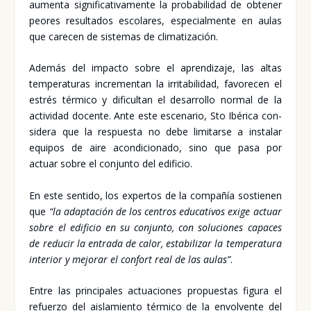
aumen­ta sig­ni­fi­ca­ti­va­men­te la pro­ba­bi­li­dad de obte­ner
peo­res resul­ta­dos esco­la­res, espe­cial­men­te en aulas
que care­cen de sis­te­mas de cli­ma­ti­za­ción.
Ade­más del impac­to sobre el apren­di­za­je, las altas
tem­pe­ra­tu­ras incre­men­tan la irri­ta­bi­li­dad, favo­re­cen el
estrés tér­mi­co y difi­cul­tan el desa­rro­llo nor­mal de la
acti­vi­dad docen­te. Ante este esce­na­rio, Sto Ibé­ri­ca con­
si­de­ra que la res­pues­ta no debe limi­tar­se a ins­ta­lar
equi­pos de aire acon­di­cio­na­do, sino que pasa por
actuar sobre el con­jun­to del edi­fi­cio.
En este sen­ti­do, los exper­tos de la com­pa­ñía sos­tie­nen
que
“la adap­ta­ción de los cen­tros edu­ca­ti­vos exi­ge actuar
sobre el edi­fi­cio en su con­jun­to, con solu­cio­nes capa­ces
de redu­cir la entra­da de calor, esta­bi­li­zar la tem­pe­ra­tu­ra
inte­rior y mejo­rar el con­fort real de las aulas”
.
Entre las prin­ci­pa­les actua­cio­nes pro­pues­tas figu­ra el
refuer­zo del ais­la­mien­to tér­mi­co de la envol­ven­te del