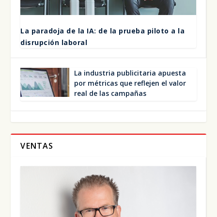
La para­do­ja de la IA: de la prue­ba pilo­to a la
dis­rup­ción labo­ral
La indus­tria publi­ci­ta­ria apues­ta
por métri­cas que refle­jen el valor
real de las cam­pa­ñas
VENTAS