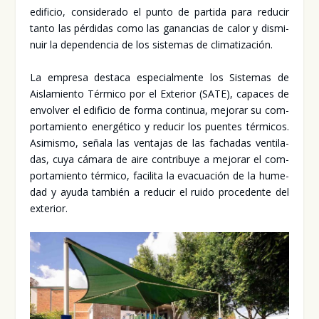
edi­fi­cio, con­si­de­ra­do el pun­to de par­ti­da para redu­cir
tan­to las pér­di­das como las ganan­cias de calor y dis­mi­
nuir la depen­den­cia de los sis­te­mas de cli­ma­ti­za­ción.
La empre­sa des­ta­ca espe­cial­men­te los Sis­te­mas de
Ais­la­mien­to Tér­mi­co por el Exte­rior (SATE), capa­ces de
envol­ver el edi­fi­cio de for­ma con­ti­nua, mejo­rar su com­
por­ta­mien­to ener­gé­ti­co y redu­cir los puen­tes tér­mi­cos.
Asi­mis­mo, seña­la las ven­ta­jas de las facha­das ven­ti­la­
das, cuya cáma­ra de aire con­tri­bu­ye a mejo­rar el com­
por­ta­mien­to tér­mi­co, faci­li­ta la eva­cua­ción de la hume­
dad y ayu­da tam­bién a redu­cir el rui­do pro­ce­den­te del
exte­rior.