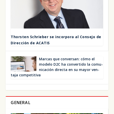
Thors­ten Schrie­ber se incor­po­ra al Con­se­jo de
Direc­ción de ACA­TIS
Mar­cas que con­ver­san: cómo el
mode­lo D2C ha con­ver­ti­do la comu­
ni­ca­ción direc­ta en su mayor ven­
ta­ja com­pe­ti­ti­va
GENERAL