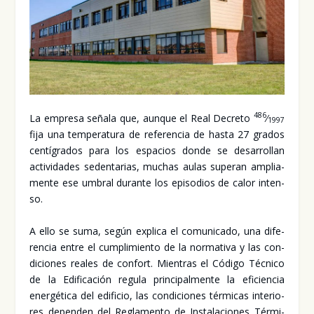
486
La empre­sa seña­la que, aun­que el Real Decre­to
⁄
1997
fija una tem­pe­ra­tu­ra de refe­ren­cia de has­ta 27 gra­dos
cen­tí­gra­dos para los espa­cios don­de se desa­rro­llan
acti­vi­da­des seden­ta­rias, muchas aulas supe­ran amplia­
men­te ese umbral duran­te los epi­so­dios de calor inten­
so.
A ello se suma, según expli­ca el comu­ni­ca­do, una dife­
ren­cia entre el cum­pli­mien­to de la nor­ma­ti­va y las con­
di­cio­nes reales de con­fort. Mien­tras el Códi­go Téc­ni­co
de la Edi­fi­ca­ción regu­la prin­ci­pal­men­te la efi­cien­cia
ener­gé­ti­ca del edi­fi­cio, las con­di­cio­nes tér­mi­cas inte­rio­
res depen­den del Regla­men­to de Ins­ta­la­cio­nes Tér­mi­