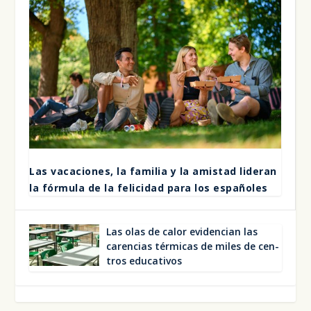
Las vaca­cio­nes, la fami­lia y la amis­tad lide­ran
la fór­mu­la de la feli­ci­dad para los espa­ño­les
Las olas de calor evi­den­cian las
caren­cias tér­mi­cas de miles de cen­
tros edu­ca­ti­vos