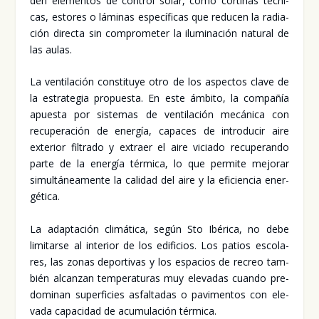
den ele­men­tos de con­trol solar, como cor­ti­nas téc­ni­
cas, esto­res o lámi­nas espe­cí­fi­cas que redu­cen la radia­
ción direc­ta sin com­pro­me­ter la ilu­mi­na­ción natu­ral de
las aulas.
La ven­ti­la­ción cons­ti­tu­ye otro de los aspec­tos cla­ve de
la estra­te­gia pro­pues­ta. En este ámbi­to, la com­pa­ñía
apues­ta por sis­te­mas de ven­ti­la­ción mecá­ni­ca con
recu­pe­ra­ción de ener­gía, capa­ces de intro­du­cir aire
exte­rior fil­tra­do y extraer el aire vicia­do recu­pe­ran­do
par­te de la ener­gía tér­mi­ca, lo que per­mi­te mejo­rar
simul­tá­nea­men­te la cali­dad del aire y la efi­cien­cia ener­
gé­ti­ca.
La adap­ta­ción cli­má­ti­ca, según Sto Ibé­ri­ca, no debe
limi­tar­se al inte­rior de los edi­fi­cios. Los patios esco­la­
res, las zonas depor­ti­vas y los espa­cios de recreo tam­
bién alcan­zan tem­pe­ra­tu­ras muy ele­va­das cuan­do pre­
do­mi­nan super­fi­cies asfal­ta­das o pavi­men­tos con ele­
va­da capa­ci­dad de acu­mu­la­ción tér­mi­ca.