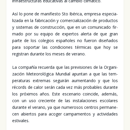
infra­es­truc­tu­ras edu­ca­ti­vas al cam­bio cli­má­ti­co.
Así lo pone de mani­fies­to Sto Ibé­ri­ca, empre­sa espe­cia­
li­za­da en la fabri­ca­ción y comer­cia­li­za­ción de pro­duc­tos
y sis­te­mas de cons­truc­ción, que en un comu­ni­ca­do fir­
ma­do por su equi­po de exper­tos aler­ta de que gran
par­te de los cole­gios espa­ño­les no fue­ron dise­ña­dos
para sopor­tar las con­di­cio­nes tér­mi­cas que hoy se
regis­tran duran­te los meses de verano.
La com­pa­ñía recuer­da que las pre­vi­sio­nes de la Orga­ni­
za­ción Meteo­ro­ló­gi­ca Mun­dial apun­tan a que las tem­
pe­ra­tu­ras extre­mas segui­rán aumen­tan­do y que los
récords de calor serán cada vez más pro­ba­bles duran­te
los pró­xi­mos años. Este esce­na­rio coin­ci­de, ade­más,
con un uso cre­cien­te de las ins­ta­la­cio­nes esco­la­res
duran­te el verano, ya que nume­ro­sos cen­tros per­ma­ne­
cen abier­tos para aco­ger cam­pa­men­tos y acti­vi­da­des
esti­va­les.