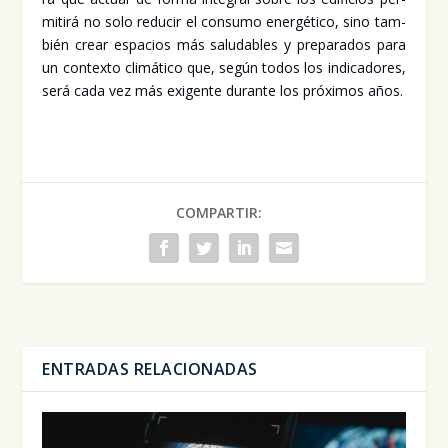
mi­ti­rá no solo redu­cir el con­su­mo ener­gé­ti­co, sino tam­
bién crear espa­cios más salu­da­bles y pre­pa­ra­dos para
un con­tex­to cli­má­ti­co que, según todos los indi­ca­do­res,
será cada vez más exi­gen­te duran­te los pró­xi­mos años.
COMPARTIR:
ENTRADAS RELACIONADAS