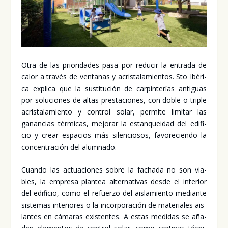
Otra de las prio­ri­da­des pasa por redu­cir la entra­da de
calor a tra­vés de ven­ta­nas y acris­ta­la­mien­tos. Sto Ibé­ri­
ca expli­ca que la sus­ti­tu­ción de car­pin­te­rías anti­guas
por solu­cio­nes de altas pres­ta­cio­nes, con doble o tri­ple
acris­ta­la­mien­to y con­trol solar, per­mi­te limi­tar las
ganan­cias tér­mi­cas, mejo­rar la estan­quei­dad del edi­fi­
cio y crear espa­cios más silen­cio­sos, favo­re­cien­do la
con­cen­tra­ción del alum­na­do.
Cuan­do las actua­cio­nes sobre la facha­da no son via­
bles, la empre­sa plan­tea alter­na­ti­vas des­de el inte­rior
del edi­fi­cio, como el refuer­zo del ais­la­mien­to median­te
sis­te­mas inte­rio­res o la incor­po­ra­ción de mate­ria­les ais­
lan­tes en cáma­ras exis­ten­tes. A estas medi­das se aña­