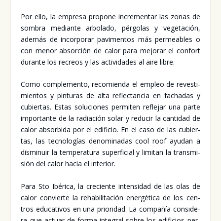
Por ello, la empre­sa pro­po­ne incre­men­tar las zonas de
som­bra median­te arbo­la­do, pér­go­las y vege­ta­ción,
ade­más de incor­po­rar pavi­men­tos más permea­bles o
con menor absor­ción de calor para mejo­rar el con­fort
duran­te los recreos y las acti­vi­da­des al aire libre.
Como com­ple­men­to, reco­mien­da el empleo de reves­ti­
mien­tos y pin­tu­ras de alta reflec­tan­cia en facha­das y
cubier­tas. Estas solu­cio­nes per­mi­ten refle­jar una par­te
impor­tan­te de la radia­ción solar y redu­cir la can­ti­dad de
calor absor­bi­da por el edi­fi­cio. En el caso de las cubier­
tas, las tec­no­lo­gías deno­mi­na­das cool roof ayu­dan a
dis­mi­nuir la tem­pe­ra­tu­ra super­fi­cial y limi­tan la trans­mi­
sión del calor hacia el inte­rior.
Para Sto Ibé­ri­ca, la cre­cien­te inten­si­dad de las olas de
calor con­vier­te la reha­bi­li­ta­ción ener­gé­ti­ca de los cen­
tros edu­ca­ti­vos en una prio­ri­dad. La com­pa­ñía con­si­de­
ra que actuar de for­ma inte­gral sobre los edi­fi­cios per­