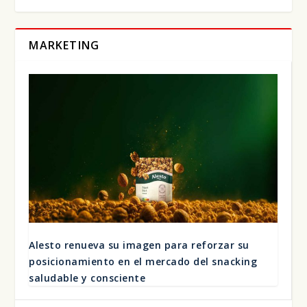
MARKETING
Ales­to renue­va su ima­gen para refor­zar su
posi­cio­na­mien­to en el mer­ca­do del snac­king
salu­da­ble y cons­cien­te