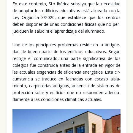
En este con­tex­to, Sto Ibé­ri­ca sub­ra­ya que la nece­si­dad
de adap­tar los edi­fi­cios edu­ca­ti­vos está ali­nea­da con la
Ley Orgá­ni­ca 3/2020, que esta­ble­ce que los cen­tros
deben dis­po­ner de unas con­di­cio­nes físi­cas que no per­
ju­di­quen la salud ni el apren­di­za­je del alum­na­do.
Uno de los prin­ci­pa­les pro­ble­mas resi­de en la anti­güe­
dad de bue­na par­te de los edi­fi­cios edu­ca­ti­vos. Según
reco­ge el comu­ni­ca­do, una par­te sig­ni­fi­ca­ti­va de los
cole­gios fue cons­trui­da antes de la entra­da en vigor de
las actua­les exi­gen­cias de efi­cien­cia ener­gé­ti­ca. Esta cir­
cuns­tan­cia se tra­du­ce en facha­das con esca­so ais­la­
mien­to, car­pin­te­rías anti­guas, ausen­cia de sis­te­mas de
pro­tec­ción solar y edi­fi­cios que no res­pon­den ade­cua­
da­men­te a las con­di­cio­nes cli­má­ti­cas actua­les.