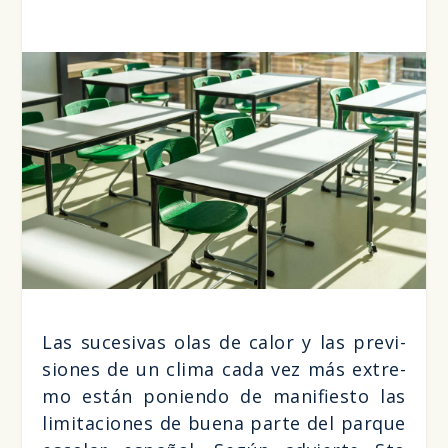
Las suce­si­vas olas de calor y las pre­vi­
sio­nes de un cli­ma cada vez más extre­
mo están ponien­do de mani­fies­to las
limi­ta­cio­nes de bue­na par­te del par­que