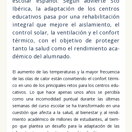
esco­lar espa­ñol. Según advier­te Sto
Ibé­ri­ca, la adap­ta­ción de los cen­tros
edu­ca­ti­vos pasa por una reha­bi­li­ta­ción
inte­gral que mejo­re el ais­la­mien­to, el
con­trol solar, la ven­ti­la­ción y el con­fort
tér­mi­co, con el obje­ti­vo de pro­te­ger
tan­to la salud como el ren­di­mien­to aca­
dé­mi­co del alum­na­do.
El aumen­to de las tem­pe­ra­tu­ras y la mayor fre­cuen­cia
de las olas de calor están con­vir­tien­do el con­fort tér­mi­
co en uno de los prin­ci­pa­les retos para los cen­tros edu­
ca­ti­vos. Lo que hace ape­nas unos años se per­ci­bía
como una inco­mo­di­dad pun­tual duran­te las últi­mas
sema­nas del cur­so esco­lar se ha trans­for­ma­do en una
cues­tión que afec­ta a la salud, al bien­es­tar y al ren­di­
mien­to aca­dé­mi­co de millo­nes de estu­dian­tes, al tiem­
po que plan­tea un desa­fío para la adap­ta­ción de las