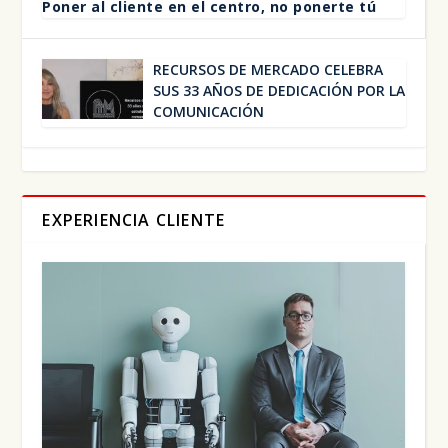
Poner al clien­te en el cen­tro, no poner­te tú
RECUR­SOS DE MER­CA­DO CELE­BRA
SUS 33 AÑOS DE DEDI­CA­CIÓN POR LA
COMU­NI­CA­CIÓN
EXPERIENCIA CLIENTE