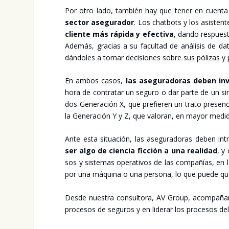
Por otro lado, tam­bién hay que tener en cuen­ta
sec­tor ase­gu­ra­dor
. Los chat­bots y los asis­ten­t
clien­te más rápi­da y efec­ti­va
, dan­do res­pues­
Ade­más, gra­cias a su facul­tad de aná­li­sis de dato
dán­do­les a tomar deci­sio­nes sobre sus póli­zas y p
En ambos casos,
las ase­gu­ra­do­ras deben inv
hora de con­tra­tar un segu­ro o dar par­te de un si
dos Gene­ra­ción X, que pre­fie­ren un tra­to pre­sen­
la Gene­ra­ción Y y Z, que valo­ran, en mayor medi­da, 
Ante esta situa­ción, las ase­gu­ra­do­ras deben int
ser algo de cien­cia fic­ción a una reali­dad
, y
sos y sis­te­mas ope­ra­ti­vos de las com­pa­ñías, e
por una máqui­na o una per­so­na, lo que pue­de que 
Des­de nues­tra con­sul­to­ra, AV Group, acom­pa­ña­m
pro­ce­sos de segu­ros y en lide­rar los pro­ce­sos de