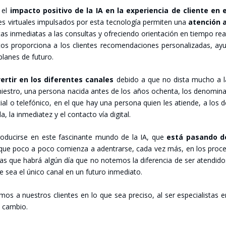
 el
impac­to posi­ti­vo de la IA en la expe­rien­cia de clien­te en e
es vir­tua­les impul­sa­dos por esta tec­no­lo­gía per­mi­ten una
aten­ción a
tas inme­dia­tas a las con­sul­tas y ofre­cien­do orien­ta­ción en tiem­po rea
s pro­por­cio­na a los clien­tes reco­men­da­cio­nes per­so­na­li­za­das, ay
la­nes de futu­ro.
er­tir en los dife­ren­tes cana­les
debi­do a que no dis­ta mucho a l
nies­tro, una per­so­na naci­da antes de los años ochen­ta, los deno­mi­n
cial o tele­fó­ni­co, en el que hay una per­so­na quien les atien­de, a los 
la inme­dia­tez y el con­tac­to vía digi­tal.
ro­du­cir­se en este fas­ci­nan­te mun­do de la IA, que
está pasan­do d
 que poco a poco comien­za a aden­trar­se, cada vez más, en los pro­ce
n las que habrá algún día que no note­mos la dife­ren­cia de ser aten­di­d
sea el úni­co canal en un futu­ro inme­dia­to.
os a nues­tros clien­tes en lo que sea pre­ci­so, al ser espe­cia­lis­tas 
l cam­bio.