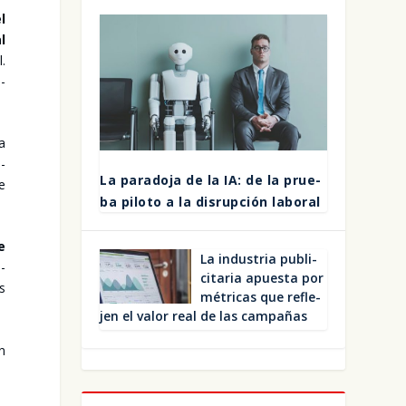
l
l
l.
u­
a
a­
La para­do­ja de la IA: de la prue­
de
ba pilo­to a la dis­rup­ción labo­ral
e
La indus­tria publi­
­
ci­ta­ria apues­ta por
os
métri­cas que refle­
jen el valor real de las cam­pa­ñas
en