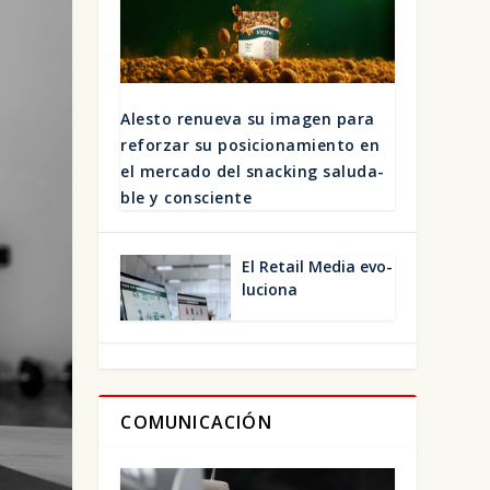
Ales­to renue­va su ima­gen para
refor­zar su posi­cio­na­mien­to en
el mer­ca­do del snac­king salu­da­
ble y cons­cien­te
El Retail Media evo­
lu­cio­na
COMUNICACIÓN