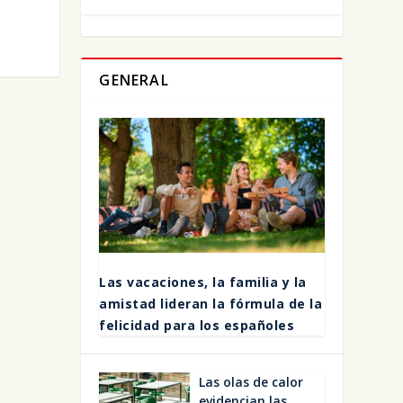
GENERAL
Las vaca­cio­nes, la fami­lia y la
amis­tad lide­ran la fór­mu­la de la
feli­ci­dad para los espa­ño­les
Las olas de calor
evi­den­cian las