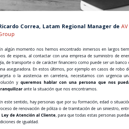
Ricar­do Correa, Latam Regio­nal Mana­ger de
AV
Group
En algún momen­to nos hemos encon­tra­do inmer­sos en lar­gos tiem
pos de espe­ra, al con­tac­tar con una empre­sa de sumi­nis­tro de ener
gía, de trans­por­te o de carác­ter finan­cie­ro como pue­de ser un ban­co
una ase­gu­ra­do­ra. En estos últi­mos, por ejem­plo en casos de robo d
tar­je­ta o la asis­ten­cia en carre­te­ra, nece­si­ta­mos con urgen­cia u
solu­ción y
que­re­mos hablar con una per­so­na que nos pue­d
ran­qui­li­zar
ante la situa­ción que nos encon­tra­mos.
En este sen­ti­do, hay per­so­nas que por su for­ma­ción, edad o situa­ci
pro­ce­so de reno­va­ción de póli­za o de tra­mi­ta­ción de un sinies­tro, ent
 Ley de Aten­ción al Clien­te
, para que todas estas per­so­nas pue­d
i­cio­nes de igual­dad.