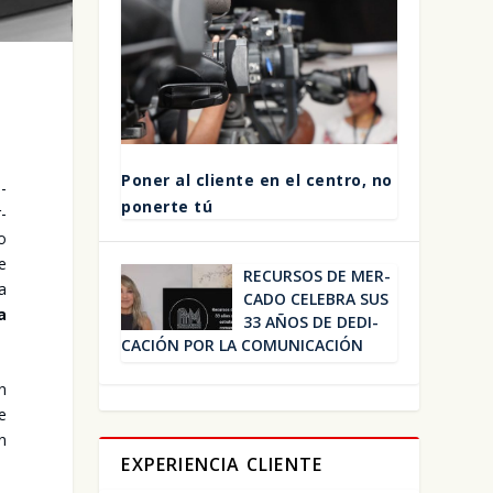
Poner al clien­te en el cen­tro, no
­
poner­te tú
­
 o
e
RECUR­SOS DE MER­
na
CA­DO CELE­BRA SUS
a
33 AÑOS DE DEDI­
CA­CIÓN POR LA COMU­NI­CA­CIÓN
ón
re
an
EXPERIENCIA CLIENTE