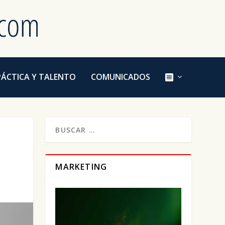
E
PÁCTICA Y TALENTO
COMUNICADOS
L
E
M
E
N
T
O
D
E
L
M
MARKETING
E
N
Ú