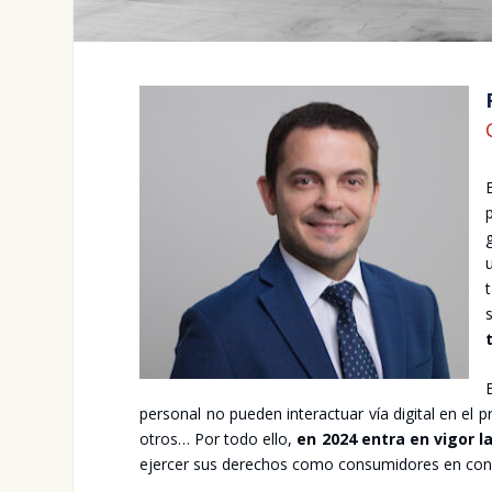
t
per­so­nal no pue­den inter­ac­tuar vía digi­tal en el 
otros… Por todo ello,
en 2024 entra en vigor la
ejer­cer sus dere­chos como con­su­mi­do­res en con­d