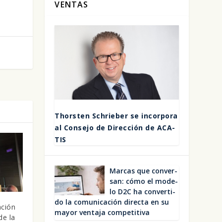
VENTAS
Thors­ten Schrie­ber se incor­po­ra
al Con­se­jo de Direc­ción de ACA­
TIS
Mar­cas que con­ver­
san: cómo el mode­
lo D2C ha con­ver­ti­
do la comu­ni­ca­ción direc­ta en su
ación
mayor ven­ta­ja com­pe­ti­ti­va
de la