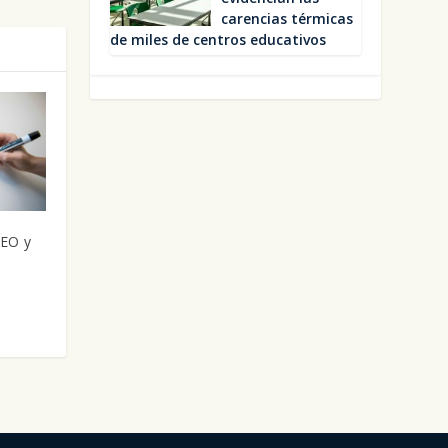
caren­cias tér­mi­cas
de miles de cen­tros edu­ca­ti­vos
SEO y