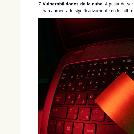
Vul­ne­ra­bi­li­da­des de la nube
: A pesar de ser 
han aumen­ta­do sig­ni­fi­ca­ti­va­men­te en los últi