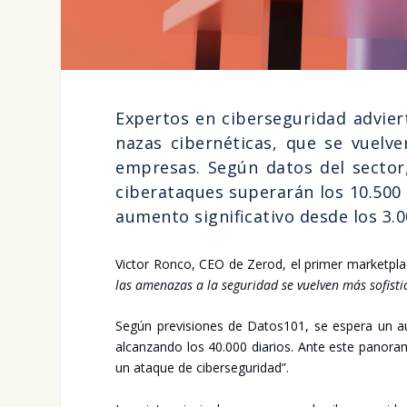
Exper­tos en ciber­se­gu­ri­dad advier
na­zas ciber­né­ti­cas, que se vuel­v
empre­sas. Según datos del sec­tor, 
ciber­ata­ques supe­ra­rán los 10.500
aumen­to sig­ni­fi­ca­ti­vo des­de los 3
Vic­tor Ron­co, CEO de Zerod, el pri­mer mar­ket­pla­
las ame­na­zas a la segu­ri­dad se vuel­ven más sofis­ti
Según pre­vi­sio­nes de Datos101, se espe­ra un a
alcan­zan­do los 40.000 dia­rios. Ante este pano­ra­ma
un ata­que de ciber­se­gu­ri­dad”.