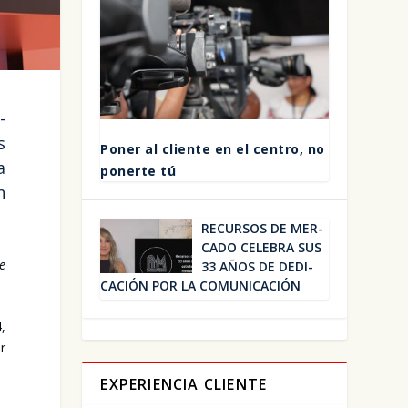
­
s
Poner al clien­te en el cen­tro, no
a
poner­te tú
n
RECUR­SOS DE MER­
CA­DO CELE­BRA SUS
ue
33 AÑOS DE DEDI­
CA­CIÓN POR LA COMU­NI­CA­CIÓN
,
ar
EXPERIENCIA CLIENTE