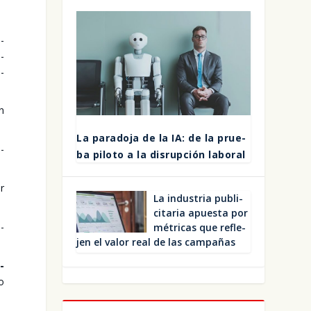
e­
a­
u­
n
La para­do­ja de la IA: de la prue­
a­
ba pilo­to a la dis­rup­ción labo­ral
ar
La indus­tria publi­
ci­ta­ria apues­ta por
a­
métri­cas que refle­
jen el valor real de las cam­pa­ñas
­
jo