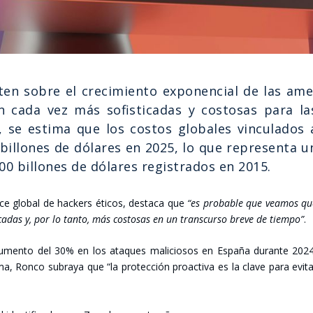
­ten sobre el cre­ci­mien­to expo­nen­cial de las ame
en cada vez más sofis­ti­ca­das y cos­to­sas para la
se esti­ma que los cos­tos glo­ba­les vin­cu­la­dos 
 billo­nes de dóla­res en 2025, lo que repre­sen­ta u
.000 billo­nes de dóla­res regis­tra­dos en 2015.
ce glo­bal de hac­kers éti­cos, des­ta­ca que
“es pro­ba­ble que vea­mos q
­ca­das y, por lo tan­to, más cos­to­sas en un trans­cur­so bre­ve de tiem­po”
.
umen­to del 30% en los ata­ques mali­cio­sos en Espa­ña duran­te 2024
, Ron­co sub­ra­ya que “la pro­tec­ción proac­ti­va es la cla­ve para evi­t