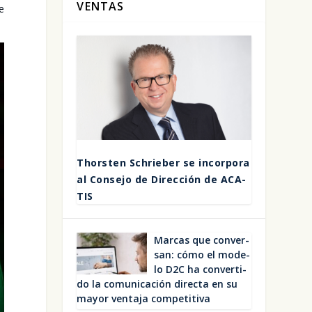
VENTAS
be
Thors­ten Schrie­ber se incor­po­ra
al Con­se­jo de Direc­ción de ACA­
TIS
Mar­cas que con­ver­
san: cómo el mode­
lo D2C ha con­ver­ti­
do la comu­ni­ca­ción direc­ta en su
mayor ven­ta­ja com­pe­ti­ti­va