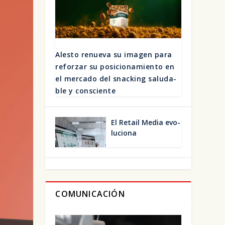
Ales­to renue­va su ima­gen para
refor­zar su posi­cio­na­mien­to en
el mer­ca­do del snac­king salu­da­
ble y cons­cien­te
El Retail Media evo­
lu­cio­na
COMUNICACIÓN