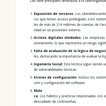
Las sie­te prin­ci­pa­les ame­na­zas a la ciber­se­gu­ri
Expo­si­ción de ter­ce­ros
: Los ciber­de­lin­cuen
ros que tie­nen acce­so pri­vi­le­gia­do a los sis­te
les de más de 214 millo­nes de cuen­tas de Face­b
ri­dad en un pro­vee­dor externo.
Acti­vos digi­ta­les olvi­da­dos
: Las empre­sas 
acti­va­men­te, lo que repre­sen­ta un ries­go sig­ni­fi
Fal­ta de eva­lua­ción de la lógi­ca de nego­c
les, des­ta­can­do la impor­tan­cia de eva­luar la lóg
Inge­nie­ría Social
: Esta téc­ni­ca sigue sien­do
de vul­ne­ra­bi­li­da­des téc­ni­cas.
Erro­res de con­fi­gu­ra­ción
: Inclu­so los sis­te­
ción y con­fi­gu­ra­ción del soft­wa­re.
Mala higie
ca
: Los hábi­tos y prác­ti­cas rela­cio­na­das con e
des­cui­da­do de con­tra­se­ñas.