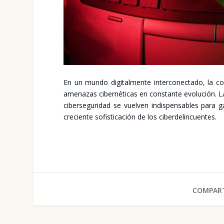
En un mun­do digi­tal­men­te inter­co­nec­ta­do, la co
ame­na­zas ciber­né­ti­cas en cons­tan­te evo­lu­ción. 
ciber­se­gu­ri­dad se vuel­ven indis­pen­sa­bles para 
cre­cien­te sofis­ti­ca­ción de los ciber­de­lin­cuen­tes.
COMPART