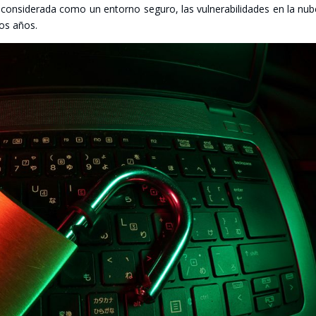
con­si­de­ra­da como un entorno segu­ro, las vul­ne­ra­bi­li­da­des en la nu
­mos años.