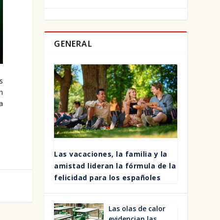
GENERAL
as
en
la
Las vaca­cio­nes, la fami­lia y la
amis­tad lide­ran la fór­mu­la de la
feli­ci­dad para los espa­ño­les
Las olas de calor
evi­den­cian las