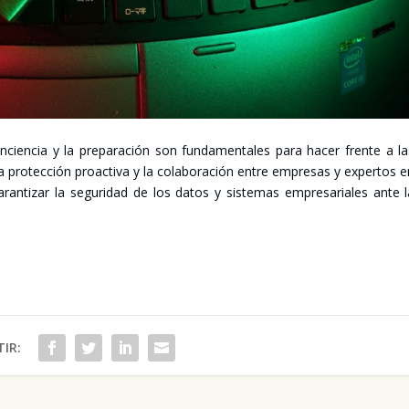
n­cien­cia y la pre­pa­ra­ción son fun­da­men­ta­les para hacer fren­te a l
La pro­tec­ción proac­ti­va y la cola­bo­ra­ción entre empre­sas y exper­tos 
garan­ti­zar la segu­ri­dad de los datos y sis­te­mas empre­sa­ria­les ante 
IR: