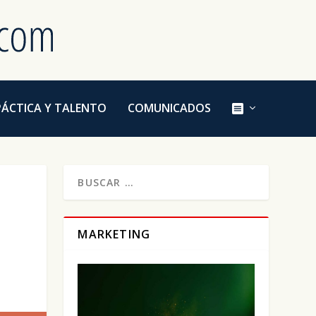
E
PÁCTICA Y TALENTO
COMUNICADOS
L
E
M
E
N
T
O
D
E
L
M
MARKETING
E
N
Ú