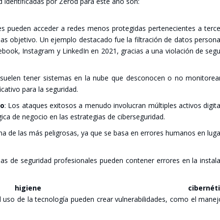
­dad iden­ti­fi­ca­das por Zerod para este año son:
­tes pue­den acce­der a redes menos pro­te­gi­das per­te­ne­cien­tes a ter­c
­mas obje­ti­vo. Un ejem­plo des­ta­ca­do fue la fil­tra­ción de datos per­so­n
ook, Ins­ta­gram y Lin­ke­dIn en 2021, gra­cias a una vio­la­ción de seg
sue­len tener sis­te­mas en la nube que des­co­no­cen o no moni­to­rea
­ca­ti­vo para la segu­ri­dad.
io
: Los ata­ques exi­to­sos a menu­do invo­lu­cran múl­ti­ples acti­vos digi­t
i­ca de nego­cio en las estra­te­gias de ciber­se­gu­ri­dad.
 una de las más peli­gro­sas, ya que se basa en erro­res huma­nos en lug
mas de segu­ri­dad pro­fe­sio­na­les pue­den con­te­ner erro­res en la ins­ta­l
­ne ciber­né­ti
l uso de la tec­no­lo­gía pue­den crear vul­ne­ra­bi­li­da­des, como el mane­